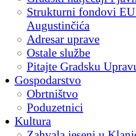
Strukturni fondovi EU
Augustinčića
Adresar uprave
Ostale službe
Pitajte Gradsku Uprav
Gospodarstvo
Obrtništvo
Poduzetnici
Kultura
Zahvala jeseni u Klanj