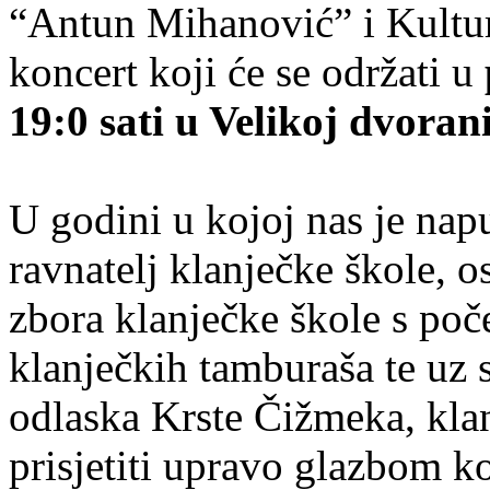
“Antun Mihanović” i Kultur
koncert koji će se održati u
19:0 sati u Velikoj dvora
U godini u kojoj nas je napu
ravnatelj klanječke škole,
zbora klanječke škole s poče
klanječkih tamburaša te uz 
odlaska Krste Čižmeka, klan
prisjetiti upravo glazbom ko