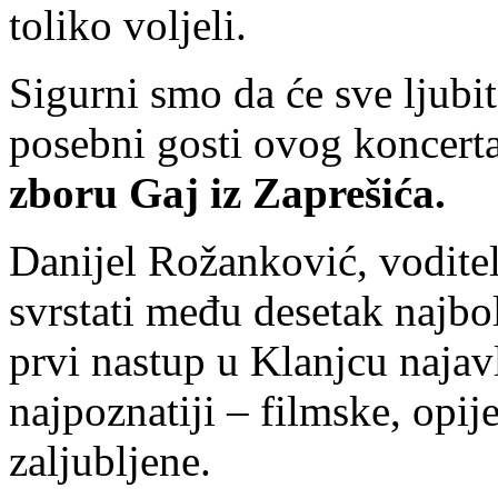
toliko voljeli.
Sigurni smo da će sve ljubi
posebni gosti ovog koncerta,
zboru Gaj iz Zaprešića.
Danijel Rožanković, voditel
svrstati među desetak najbol
prvi nastup u Klanjcu naja
najpoznatiji – filmske, opij
zaljubljene.