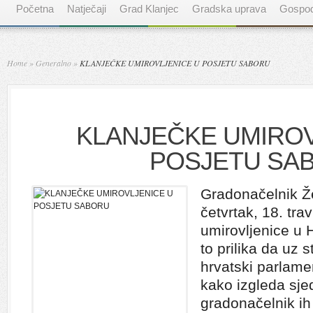
Početna
Natječaji
Grad Klanjec
Gradska uprava
Gospod
Home
»
Generalno
»
KLANJEČKE UMIROVLJENICE U POSJETU SABORU
KLANJEČKE UMIROV
POSJETU SA
Gradonačelnik Že
četvrtak, 18. tra
umirovljenice u 
to prilika da uz 
hrvatski parlamen
kako izgleda sje
gradonačelnik ih