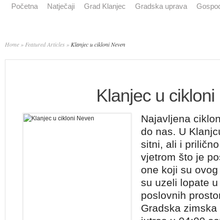
Početna
Natječaji
Grad Klanjec
Gradska uprava
Gospod
Home
»
Featured Articles
»
Klanjec u cikloni Neven
Klanjec u ciklon
Najavljena ciklon
do nas. U Klanjcu
sitni, ali i prili
vjetrom što je 
one koji su ovog 
su uzeli lopate u
poslovnih prosto
Gradska zimska s