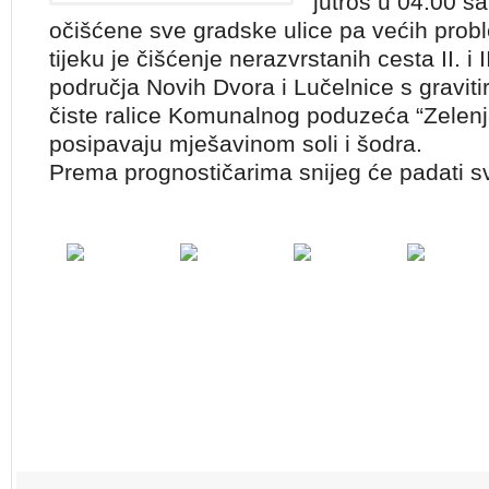
jutros u 04:00 sa
očišćene sve gradske ulice pa većih pro
tijeku je čišćenje nerazvrstanih cesta II. i I
područja Novih Dvora i Lučelnice s graviti
čiste ralice Komunalnog poduzeća “Zelenjak
posipavaju mješavinom soli i šodra.
Prema prognostičarima snijeg će padati sv