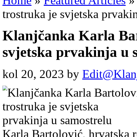
Home
»
Featured Articles
»
trostruka je svjetska prvaki
Klanjčanka Karla Bar
svjetska prvakinja u 
kol 20, 2023
by
Edit@Klan
Karla Bartolović, hrvatska 