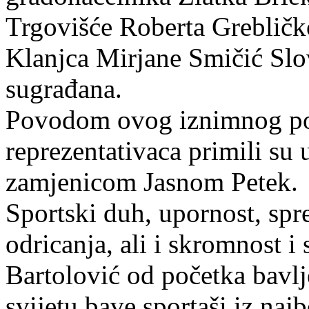
Trgovišće Roberta Grebličk
Klanjca Mirjane Smičić Sl
sugrađana.
Povodom ovog iznimnog pos
reprezentativaca primili su 
zamjenicom Jasnom Petek.
Sportski duh, upornost, sp
odricanja, ali i skromnost i
Bartolović od početka bavl
svijetu bave sportaši iz najb