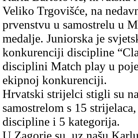
Veliko Trgovišće, na neda
prvenstvu u samostrelu u Mađ
medalje. Juniorska je svjet
konkurenciji discipline “Clas
disciplini Match play u poj
ekipnoj konkurenciji.
Hrvatski strijelci stigli su
samostrelom s 15 strijelaca,
discipline i 5 kategorija.
U Zagorje su, uz našu Karlu