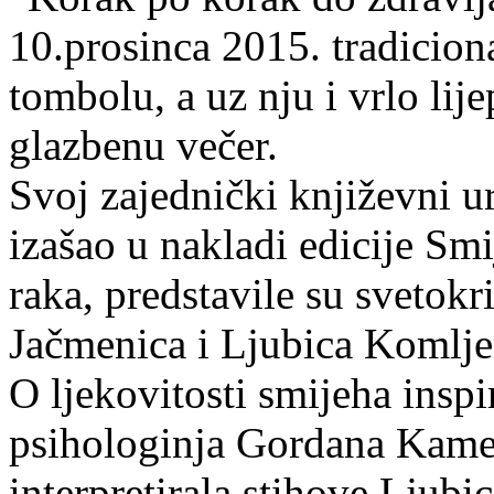
10.prosinca 2015. tradicio
tombolu, a uz nju i vrlo lij
glazbenu večer.
Svoj zajednički književni u
izašao u nakladi edicije Smi
raka, predstavile su svetok
Jačmenica i Ljubica Komlje
O ljekovitosti smijeha inspi
psihologinja Gordana Kamen
interpretirala stihove Ljub