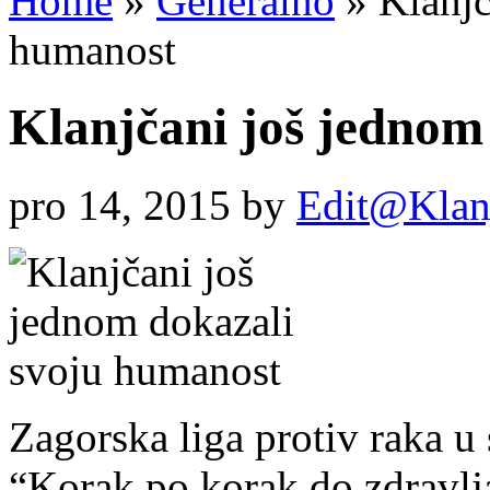
Home
»
Generalno
»
Klanjč
humanost
Klanjčani još jednom
pro 14, 2015
by
Edit@Klan
Zagorska liga protiv raka 
“Korak po korak do zdravlja”