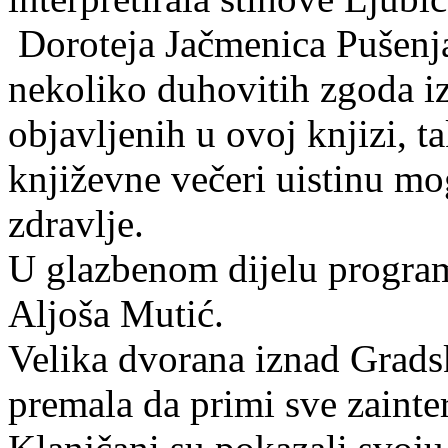
Doroteja Jačmenica Pušenjak
nekoliko duhovitih zgoda i
objavljenih u ovoj knjizi, 
književne večeri uistinu mog
zdravlje.
U glazbenom dijelu program
Aljoša Mutić.
Velika dvorana iznad Gradsk
premala da primi sve zainte