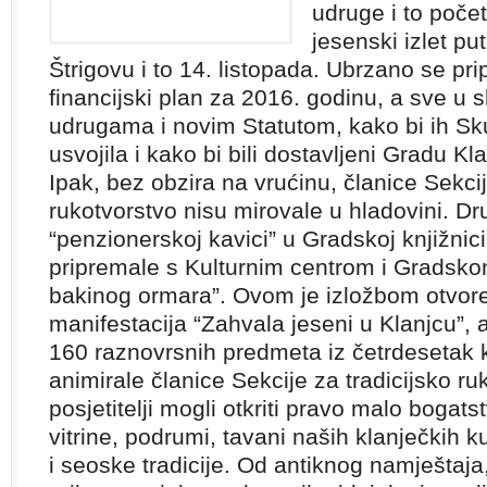
udruge i to poč
jesenski izlet pu
Štrigovu i to 14. listopada. Ubrzano se pri
financijski plan za 2016. godinu, a sve u
udrugama i novim Statutom, kako bi ih Sk
usvojila i kako bi bili dostavljeni Gradu Kl
Ipak, bez obzira na vrućinu, članice Sekcij
rukotvorstvo nisu mirovale u hladovini. Dr
“penzionerskoj kavici” u Gradskoj knjižnici
pripremale s Kulturnim centrom i Gradskom
bakinog ormara”. Ovom je izložbom otvor
manifestacija “Zahvala jeseni u Klanjcu”, 
160 raznovrsnih predmeta iz četrdesetak kl
animirale članice Sekcije za tradicijsko ru
posjetitelji mogli otkriti pravo malo bogatst
vitrine, podrumi, tavani naših klanječkih 
i seoske tradicije. Od antiknog namještaj