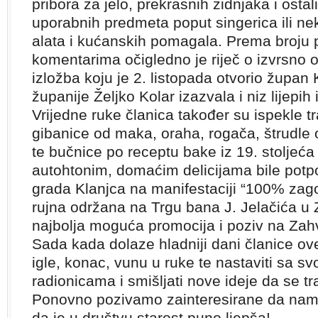
pribora za jelo, prekrasnih zidnjaka i osta
uporabnih predmeta poput singerica ili ne
alata i kućanskih pomagala. Prema broju po
komentarima očigledno je riječ o izvrsno 
izložba koju je 2. listopada otvorio župa
županije Željko Kolar izazvala i niz lijepih 
Vrijedne ruke članica također su ispekle tr
gibanice od maka, oraha, rogača, štrudle o
te bučnice po receptu bake iz 19. stoljeća
autohtonim, domaćim delicijama bile potpo
grada Klanjca na manifestaciji “100% zagor
rujna održana na Trgu bana J. Jelačića u Z
najbolja moguća promocija i poziv na Zahv
Sada kada dolaze hladniji dani članice ov
igle, konac, vunu u ruke te nastaviti sa sv
radionicama i smišljati nove ideje da se tr
Ponovno pozivamo zainteresirane da nam 
da je u društvu starost puno ljepša!