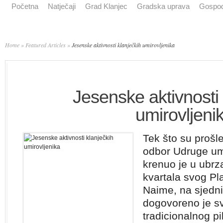
Početna
Natječaji
Grad Klanjec
Gradska uprava
Gospod
Home
»
Featured Articles
»
Jesenske aktivnosti klanječkih umirovljenika
Jesenske aktivnosti 
umirovljeni
Tek što su prošle
odbor Udruge umi
krenuo je u ubrz
kvartala svog Pl
Naime, na sjedni
dogovoreno je s
tradicionalnog p