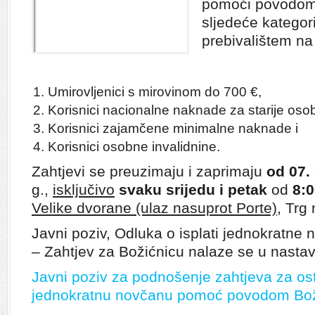
pomoći povodom 
sljedeće kategori
prebivalištem na
Umirovljenici s mirovinom do 700 €,
Korisnici nacionalne naknade za starije oso
Korisnici zajamčene minimalne naknade i
Korisnici osobne invalidnine.
Zahtjevi se preuzimaju i zaprimaju
od 07.
g.,
isključivo
svaku srijedu i petak
od
8:0
Velike dvorane (ulaz nasuprot Porte),
Trg 
Javni poziv, Odluka o isplati jednokratne
– Zahtjev za Božićnicu nalaze se u nasta
Javni poziv za podnošenje zahtjeva za os
jednokratnu novčanu pomoć povodom Bož