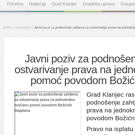
Početna
Natječaji
Grad Klanjec
Gradska uprava
Gospod
Home
»
Generalno
»
Javni poziv za podnošenje zahtjeva za ostvarivanje prava na jedno
Javni poziv za podnošen
ostvarivanje prava na jed
pomoć povodom Božić
Grad Klanjec ras
podnošenje zahtj
prava na jednok
povodom Božićni
Pravo na isplatu