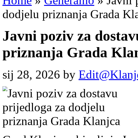
Home
»
Generalno
»
Javni 
dodjelu priznanja Grada Kl
Javni poziv za dostav
priznanja Grada Kla
sij 28, 2026
by
Edit@Klanj