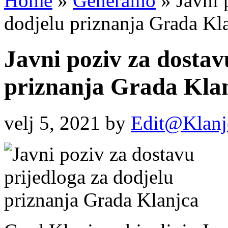
Home
»
Generalno
»
Javni 
dodjelu priznanja Grada Kl
Javni poziv za dostav
priznanja Grada Kla
velj 5, 2021
by
Edit@Klanj