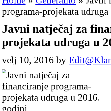
Home
»
Generalno
»
Javni n
programa-projekata udruga 
Javni natječaj za fin
projekata udruga u 2
velj 10, 2016
by
Edit@Klan