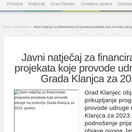
Početna
Natječaji
Grad Klanjec
Gradska uprava
Gospod
Home
»
Generalno
»
Javni natječaj za financiranje programa-projekata koje provode udr
Javni natječaj za financi
projekata koje provode ud
Grada Klanjca za 20
Grad Klanjec obja
prikupljanje pro
provode udruge 
Klanjca za 2023.
podnošenje prija
objave ovoga Ja