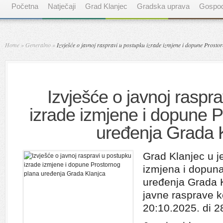
Početna
Natječaji
Grad Klanjec
Gradska uprava
Gospod
Home
»
Generalno
»
Izvješće o javnoj raspravi u postupku izrade izmjene i dopune Prost
Izvješće o javnoj raspr
izrade izmjene i dopune 
uređenja Grada 
Grad Klanjec u j
izmjena i dopuna
uređenja Grada 
javne rasprave ko
20:10.2025. di 2