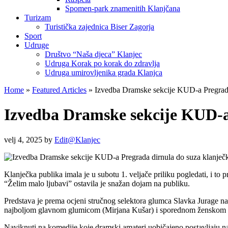
Spomen-park znamenitih Klanjčana
Turizam
Turistička zajednica Biser Zagorja
Sport
Udruge
Društvo “Naša djeca” Klanjec
Udruga Korak po korak do zdravlja
Udruga umirovljenika grada Klanjca
Home
»
Featured Articles
»
Izvedba Dramske sekcije KUD-a Pregrada 
Izvedba Dramske sekcije KUD-a
velj 4, 2025
by
Edit@Klanjec
Klanječka publika imala je u subotu 1. veljače priliku pogledati, 
“Želim malo ljubavi” ostavila je snažan dojam na publiku.
Predstava je prema ocjeni stručnog selektora glumca Slavka Jurage na 
najboljom glavnom glumicom (Mirjana Kušar) i sporednom ženskom 
Naviknuti na komedije koje dramski amateri uobičajeno postavljaju na 