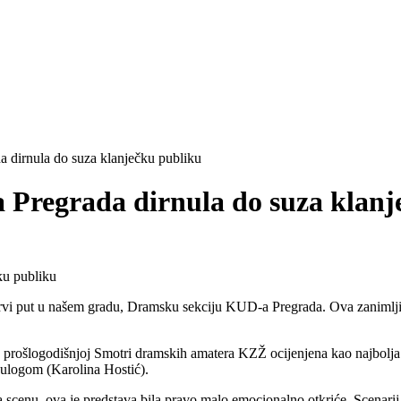
dirnula do suza klanječku publiku
 Pregrada dirnula do suza klanj
i to prvi put u našem gradu, Dramsku sekciju KUD-a Pregrada. Ova zani
prošlogodišnjoj Smotri dramskih amatera KZŽ ocijenjena kao najbolja pr
ulogom (Karolina Hostić).
scenu, ova je predstava bila pravo malo emocionalno otkriće. Scenarij i 