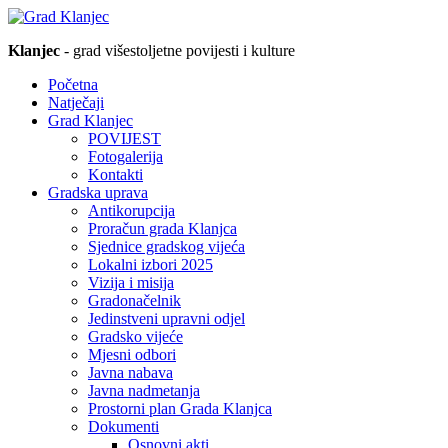
Klanjec
- grad višestoljetne povijesti i kulture
Početna
Natječaji
Grad Klanjec
POVIJEST
Fotogalerija
Kontakti
Gradska uprava
Antikorupcija
Proračun grada Klanjca
Sjednice gradskog vijeća
Lokalni izbori 2025
Vizija i misija
Gradonačelnik
Jedinstveni upravni odjel
Gradsko vijeće
Mjesni odbori
Javna nabava
Javna nadmetanja
Prostorni plan Grada Klanjca
Dokumenti
Osnovni akti