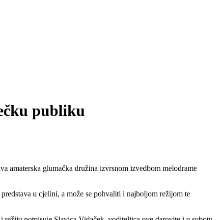
ečku publiku
mljiva amaterska glumačka družina izvrsnom izvedbom melodrame
edstava u cjelini, a može se pohvaliti i najboljom režijom te
režiju potpisuje Slavica Vidaček, voditeljica ove darovite i u subotu