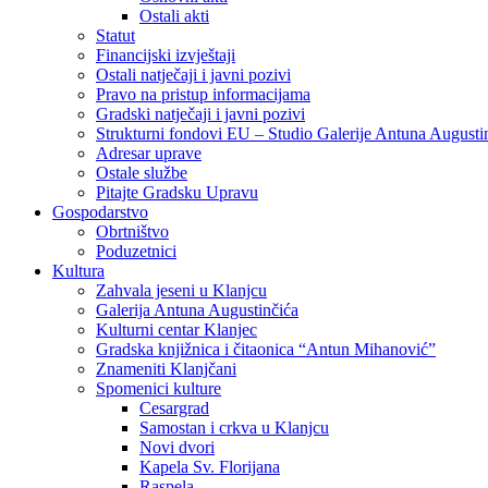
Ostali akti
Statut
Financijski izvještaji
Ostali natječaji i javni pozivi
Pravo na pristup informacijama
Gradski natječaji i javni pozivi
Strukturni fondovi EU – Studio Galerije Antuna Augusti
Adresar uprave
Ostale službe
Pitajte Gradsku Upravu
Gospodarstvo
Obrtništvo
Poduzetnici
Kultura
Zahvala jeseni u Klanjcu
Galerija Antuna Augustinčića
Kulturni centar Klanjec
Gradska knjižnica i čitaonica “Antun Mihanović”
Znameniti Klanjčani
Spomenici kulture
Cesargrad
Samostan i crkva u Klanjcu
Novi dvori
Kapela Sv. Florijana
Raspela