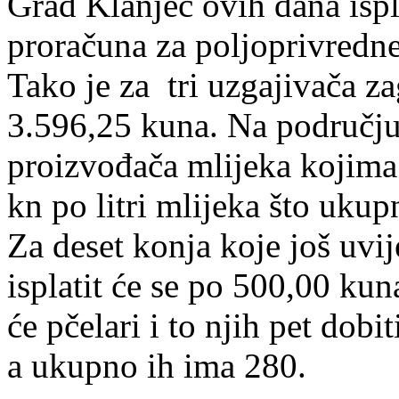
Grad Klanjec ovih dana ispl
proračuna za poljoprivredn
Tako je za tri uzgajivača z
3.596,25 kuna. Na području
proizvođača mlijeka kojima 
kn po litri mlijeka što uku
Za deset konja koje još uvi
isplatit će se po 500,00 ku
će pčelari i to njih pet dobi
a ukupno ih ima 280.