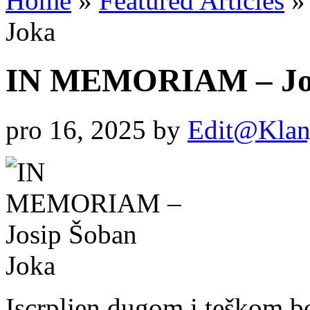
Home
»
Featured Articles
»
Joka
IN MEMORIAM – Jos
pro 16, 2025
by
Edit@Klan
Iscrpljen dugom i teškom bo