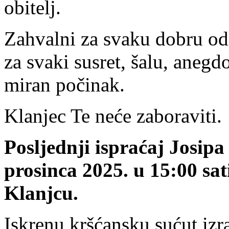
obitelj.
Zahvalni za svaku dobru odl
za svaki susret, šalu, aneg
miran počinak.
Klanjec Te neće zaboraviti.
Posljednji ispraćaj Josipa
prosinca 2025. u 15:00 sa
Klanjcu.
Iskrenu kršćansku sućut izr