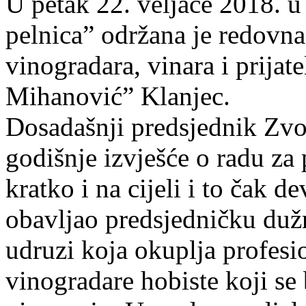
U petak 22. veljače 2018. u
pelnica” održana je redovna
vinogradara, vinara i prija
Mihanović” Klanjec.
Dosadašnji predsjednik Zv
godišnje izvješće o radu za
kratko i na cijeli i to čak 
obavljao predsjedničku dužn
udruzi koja okuplja profesi
vinogradare hobiste koji s