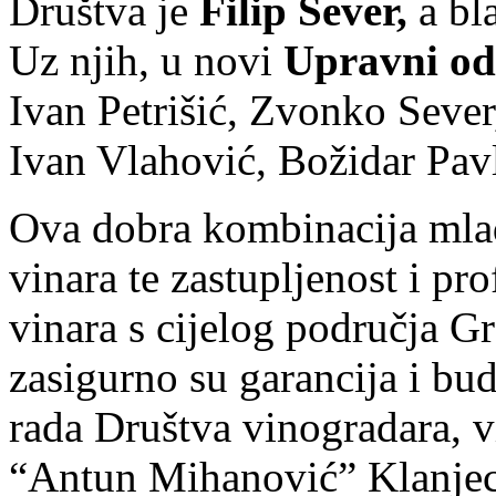
Društva je
Filip Sever,
a bla
Uz njih, u novi
Upravni o
Ivan Petrišić, Zvonko Sever
Ivan Vlahović, Božidar Pavl
Ova dobra kombinacija mlađ
vinara te zastupljenost i pro
vinara s cijelog područja G
zasigurno su garancija i bu
rada Društva vinogradara, vi
“Antun Mihanović” Klanjec