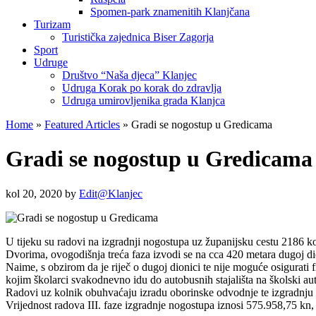
Spomen-park znamenitih Klanjčana
Turizam
Turistička zajednica Biser Zagorja
Sport
Udruge
Društvo “Naša djeca” Klanjec
Udruga Korak po korak do zdravlja
Udruga umirovljenika grada Klanjca
Home
»
Featured Articles
»
Gradi se nogostup u Gredicama
Gradi se nogostup u Gredicama
kol 20, 2020
by
Edit@Klanjec
U tijeku su radovi na izgradnji nogostupa uz županijsku cestu 2186 
Dvorima, ovogodišnja treća faza izvodi se na cca 420 metara dugoj d
Naime, s obzirom da je riječ o dugoj dionici te nije moguće osigurati f
kojim školarci svakodnevno idu do autobusnih stajališta na školski aut
Radovi uz kolnik obuhvaćaju izradu oborinske odvodnje te izgradnju 
Vrijednost radova III. faze izgradnje nogostupa iznosi 575.958,75 kn