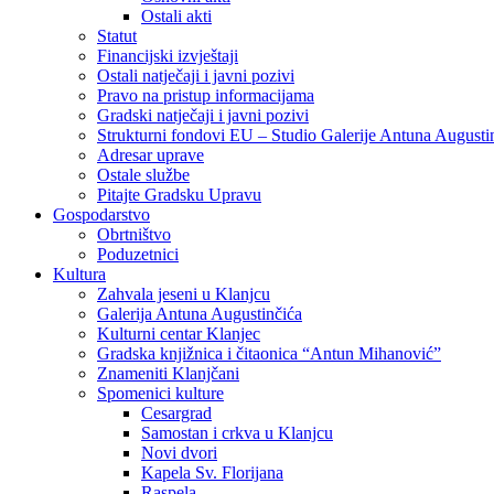
Ostali akti
Statut
Financijski izvještaji
Ostali natječaji i javni pozivi
Pravo na pristup informacijama
Gradski natječaji i javni pozivi
Strukturni fondovi EU – Studio Galerije Antuna Augusti
Adresar uprave
Ostale službe
Pitajte Gradsku Upravu
Gospodarstvo
Obrtništvo
Poduzetnici
Kultura
Zahvala jeseni u Klanjcu
Galerija Antuna Augustinčića
Kulturni centar Klanjec
Gradska knjižnica i čitaonica “Antun Mihanović”
Znameniti Klanjčani
Spomenici kulture
Cesargrad
Samostan i crkva u Klanjcu
Novi dvori
Kapela Sv. Florijana
Raspela