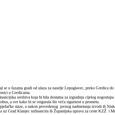
koji se u fazama gradi od ulaza za naselje Lepoglavec, preko Gredica 
ionici u Gredicama.
inancijska sredstva koja bi bila dostatna za izgradnju cijelog nogostupa 
obus, a sve kako bi se osigurala što veća sigurnost u prometu.
pješačke staze, a nakon provedenog javnog nadmetanja izvodi ih Nisko
, a uz Grad Klanjec sufinancira ih Županijska uprava za ceste KZŽ i M