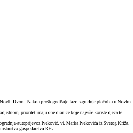
do Novih Dvora. Nakon prošlogodišnje faze izgradnje pločnika u Novim
odjednom, prioritet imaju one dionice koje najviše koriste djeca te
gradnja-autoprijevoz Iveković, vl. Marka Ivekovića iz Svetog Križa.
inistarstvo gospodarstva RH.