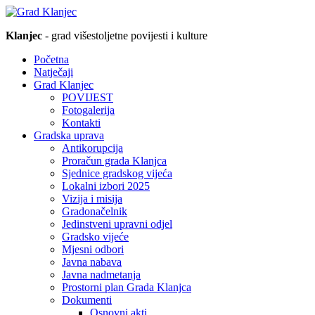
Klanjec
- grad višestoljetne povijesti i kulture
Početna
Natječaji
Grad Klanjec
POVIJEST
Fotogalerija
Kontakti
Gradska uprava
Antikorupcija
Proračun grada Klanjca
Sjednice gradskog vijeća
Lokalni izbori 2025
Vizija i misija
Gradonačelnik
Jedinstveni upravni odjel
Gradsko vijeće
Mjesni odbori
Javna nabava
Javna nadmetanja
Prostorni plan Grada Klanjca
Dokumenti
Osnovni akti