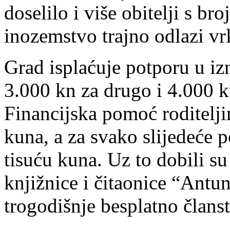
doselilo i više obitelji s b
inozemstvo trajno odlazi vr
Grad isplaćuje potporu u iz
3.000 kn za drugo i 4.000 ku
Financijska pomoć roditelji
kuna, a za svako slijedeće 
tisuću kuna. Uz to dobili s
knjižnice i čitaonice “Ant
trogodišnje besplatno člans