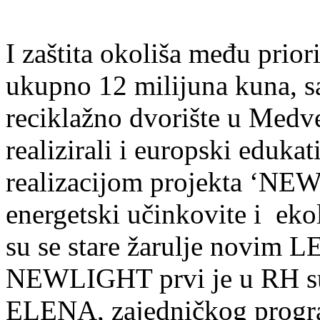
I zaštita okoliša među prio
ukupno 12 milijuna kuna, sa
reciklažno dvorište u Medv
realizirali i europski eduka
realizacijom projekta ‘NE
energetski učinkovite i ekol
su se stare žarulje novim 
NEWLIGHT prvi je u RH su
ELENA, zajedničkog progr