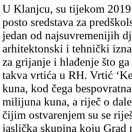
U Klanjcu, su tijekom 2019.
posto sredstava za predškols
jedan od najsuvremenijih dj
arhitektonski i tehnički izn
za grijanje i hlađenje što g
takva vrtića u RH. Vrtić ‘Ke
kuna, kod čega bespovratna
milijuna kuna, a riječ o dal
čijim ostvarenjem su se riješ
jaslička skupina koju Grad 