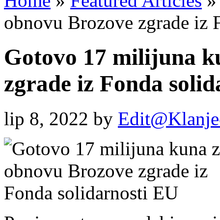
Home
»
Featured Articles
»
obnovu Brozove zgrade iz 
Gotovo 17 milijuna k
zgrade iz Fonda solid
lip 8, 2022
by
Edit@Klanje