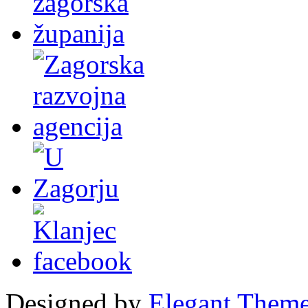
Designed by
Elegant Them