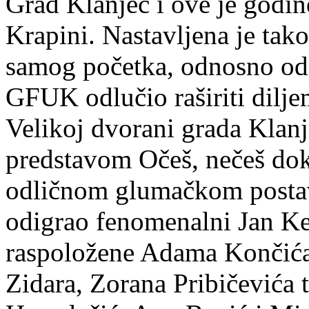
Grad Klanjec i ove je godin
Krapini. Nastavljena je tako
samog početka, odnosno od 
GFUK odlučio raširiti dilj
Velikoj dvorani grada Klanj
predstavom Očeš, nečeš dok
odličnom glumačkom postav
odigrao fenomenalni Jan Ke
raspoložene Adama Končića
Zidara, Zorana Pribičevića 