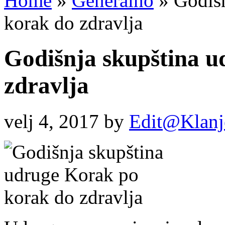
Home
»
Generalno
»
Godišn
korak do zdravlja
Godišnja skupština u
zdravlja
velj 4, 2017
by
Edit@Klanj