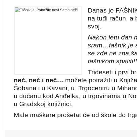
Danas je FAŠNIK
na tuđi račun, a 
svoj.
Nakon letu dan n
sram…fašnik je s
se zde ne zna šal
fašnikom spaliti!!
Trideseti i prvi br
neč, neč i neč…
možete potražiti u Knjiž
Šobana i u Kavani, u Trgocentru u Mihano
u dućanu kod Anđelka, u trgovinama u Nov
u Gradskoj knjižnici.
Male maškare prošetat će od škole do trga