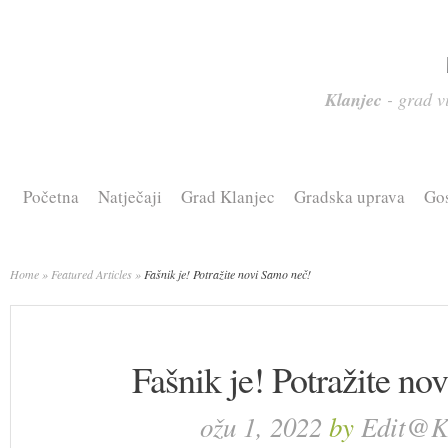
Klanjec
- grad vi
Početna
Natječaji
Grad Klanjec
Gradska uprava
Go
Home
»
Featured Articles
»
Fašnik je! Potražite novi Samo neč!
Fašnik je! Potražite no
ožu 1, 2022
by
Edit@K