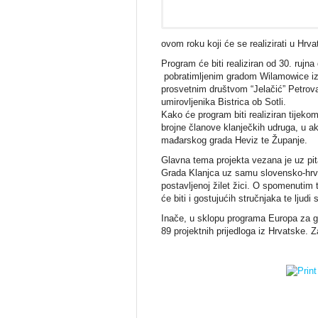
ovom roku koji će se realizirati u Hrva
Program će biti realiziran od 30. rujna
pobratimljenim gradom Wilamowice iz
prosvetnim društvom “Jelačić” Petrova
umirovljenika Bistrica ob Sotli.
Kako će program biti realiziran tijekom
brojne članove klanječkih udruga, u a
mađarskog grada Heviz te Županje.
Glavna tema projekta vezana je uz pita
Grada Klanjca uz samu slovensko-hrvat
postavljenoj žilet žici. O spomenutim
će biti i gostujućih stručnjaka te ljud
Inače, u sklopu programa Europa za gra
89 projektnih prijedloga iz Hrvatske. Z