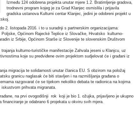
Između 124 odobrena projekta unutar mjere 1.2. Bratimljenje gradova,
trodnevni program kojeg je za Grad Klanjec osmislila i prijavila
gradska ustanova Kulturni centar Klanjec, jedini je odobreni projekt u
tskoj.
 do 2. listopada 2016. i to u suradnji s partnerskim organizacijama:
 Poljske, Općinom Rajecké Teplice iz Slovačke, Hrvatsko kulturno-
radin iz Srbije, Općinom Starše iz Slovenije te slovenskim Društvom
 trajanja kulturno-turističke manifestacije Zahvala jeseni u Klanjcu, uz
ktivnostima koje su predviđene ovim projektom sudjelovat će i građani iz
nja migracija te solidarnosti unutar članica EU. S obzirom na položaj
sku granicu naglasak će biti stavljen i na razmišljanja građana o
 temama razgovarat će se tijekom nekoliko debata te radionica na kojima
i s iskustvom prihvata migranata.
đane, na prvi ovogodišnji rok koji je bio 1. ožujka, prijavljeno je ukupno
a financiranje je odabrano 6 projekata u okviru svih mjera.