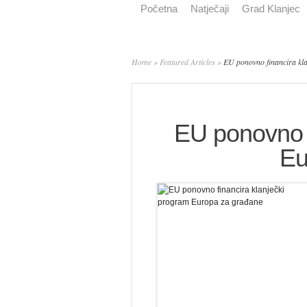
Početna
Natječaji
Grad Klanjec
Home
»
Featured Articles
»
EU ponovno financira kl
EU ponovno f
Eu