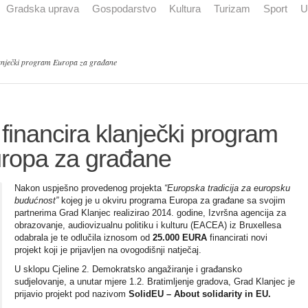
Gradska uprava
Gospodarstvo
Kultura
Turizam
Sport
U
anječki program Europa za građane
inancira klanječki program
ropa za građane
Nakon uspješno provedenog projekta
“Europska tradicija za europsku
budućnost”
kojeg je u okviru programa Europa za građane sa svojim
partnerima Grad Klanjec realizirao 2014. godine, Izvršna agencija za
obrazovanje, audiovizualnu politiku i kulturu (EACEA) iz Bruxellesa
odabrala je te odlučila iznosom od
25.000 EURA
financirati novi
projekt koji je prijavljen na ovogodišnji natječaj.
U sklopu Cjeline 2. Demokratsko angažiranje i građansko
sudjelovanje, a unutar mjere 1.2. Bratimljenje gradova, Grad Klanjec je
prijavio projekt pod nazivom
SolidEU – About solidarity in EU.