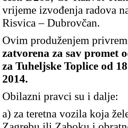
vrijeme izvođenja radova na
Risvica – Dubrovčan.
Ovim produženjem privreme
zatvorena za sav promet 
za Tuheljske Toplice od 1
2014.
Obilazni pravci su i dalje:
a) za teretna vozila koja ž
Zagrebu ili Zaboku i obra