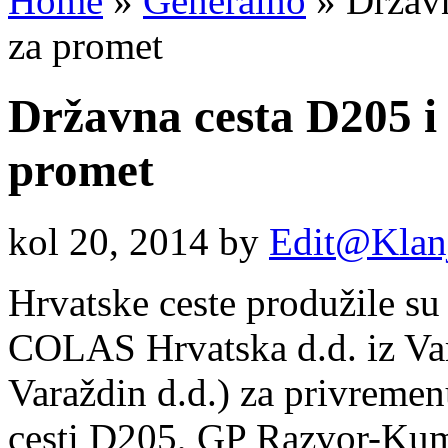
Home
»
Generalno
»
Državn
za promet
Državna cesta D205 i 
promet
kol 20, 2014
by
Edit@Klan
Hrvatske ceste produžile su
COLAS Hrvatska d.d. iz Vara
Varaždin d.d.) za privremen
cesti D205, GP Razvor-Ku