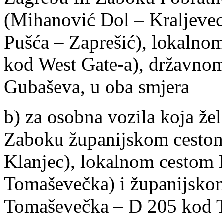
(Mihanović Dol – Kraljevec
Pušća – Zaprešić), lokalno
kod West Gate-a), državnom
Gubaševa, u oba smjera
b) za osobna vozila koja ž
Zaboku županijskom cesto
Klanjec), lokalnom cestom 
Tomaševečka) i županijsko
Tomaševečka – D 205 kod T