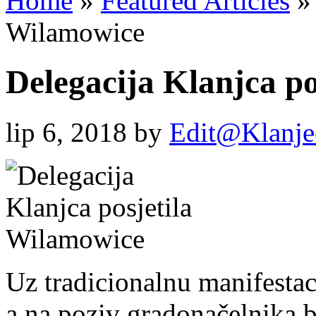
Home
»
Featured Articles
»
Wilamowice
Delegacija Klanjca p
lip 6, 2018
by
Edit@Klanje
Uz tradicionalnu manifesta
a na poziv gradonačelnika 