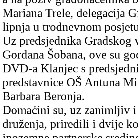
Mariana Trele, delegacija Gr
lipnja u trodnevnom posjetu
Uz predsjednika Gradskog v
Gordana Šobana, ove su godi
DVD-a Klanjec s predsjed
predstavnice OŠ Antuna Mi
Barbara Beronja.
Domaćini su, uz zanimljiv 
druženja, priredili i dvije 
inozemne partnerske sredin