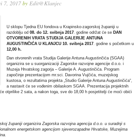
vi 7, 2017
by
Edit@Klanjec
U sklopu Tjedna EU fondova u Krapinsko-zagorskoj županiji u
razdoblju od
08. do 12. svibnja 2017
. godine održat će se
DAN
OTVORENIH VRATA STUDIJA GALERIJE ANTUNA
AUGUSTINČIĆA U KLANJCU
10. svibnja 2017
. godine s početkom u
12,00 h.
Dan otvorenih vrata Studija Galerije Antuna Augustinčića (SGAA)
organizira se u suorganizaciji Zagorske razvojne agencije d.o.o. i
Muzeja Hrvatskog zagorja – Galerije A. Augustinčića. Program
započinje prezentacijom mr.sci. Davorina Vujčića, muzejskog
kustosa, o rezultatima projekta „Studio Galerije Antuna Augustinčića“,
a nastavit će se vođenim obilaskom SGAA. Prezentacija projektnih
e otprilike 2 sata, a nakon toga, sve do 18,00 h posjetitelji će moći obići
oj županiji organizira Zagorska razvojna agencija d.o.o. u suradnji s
ionalnom energetskom agencijom sjeverozapadne Hrvatske, Muzejima
ina.