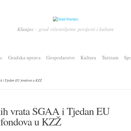
Klanjec
- grad višestoljetne povijesti i kulture
ec
Gradska uprava
Gospodarstvo
Kultura
Turizam
Spo
A i Tjedan EU fondova u KZŽ
ih vrata SGAA i Tjedan EU
fondova u KZŽ