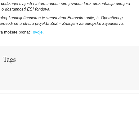
podizanje svijesti i informiranosti šire javnosti kroz prezentaciju primjera
ja o dostupnosti ESI fondova.
oj županiji financiran je sredstvima Europske unije, iz Operativnog
provodi se u okviru projekta ZeZ – Znanjem za europsko zajedništvo.
va možete pronaći
ovdje
.
Tags