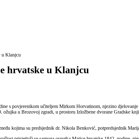
e u Klanjcu
ce hrvatske u Klanjcu
ine s povjerenikom učiteljem Mirkom Horvatinom, njezino djelovanje u p
 19. ožujka u Brozovoj zgradi, u prostoru Izložbene dvorane Gradske k
đu kojima su predsjednik dr. Nikola Benković, potpredsjednik Marijan
prošlost prisjetivši se samoga osnutka Matice hrvatske 1842. godine, njez