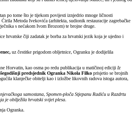
an po tome što je tijekom povijesti iznjedrio mnoge ličnosti
, Ćirila Metoda Ivekovića (arhitekta, sudionik restauracije zagrebačke
a rječnika s nećakom Ivom Brozom) te brojne druge.
e hrvatske čiji zadatak je borba za hrvatski jezik koja je ujedno i
enec,
uz čestitke prigodom obljetnice, Ogranku je dodijelila
ane Horvatin, kao osma po redu publikacija u matičinoj ediciji
Iz
šegodišnji predsjednik Ogranka Nikola Filko
prisjetio se brojnih
ćila klanječke obitelji kao i izložbe likovnih radova istoga autora,
ranjevačkoga samostana
,
Spomen-ploča Stjepanu Radiću u Razdrtu
 je obilježila hrvatski svijet plesa
.
anja Ogranka.