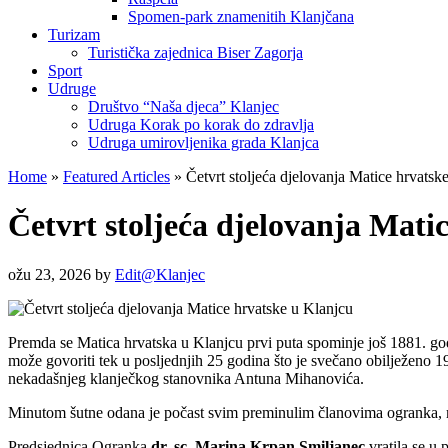
Spomen-park znamenitih Klanjčana
Turizam
Turistička zajednica Biser Zagorja
Sport
Udruge
Društvo “Naša djeca” Klanjec
Udruga Korak po korak do zdravlja
Udruga umirovljenika grada Klanjca
Home
»
Featured Articles
»
Četvrt stoljeća djelovanja Matice hrvatsk
Četvrt stoljeća djelovanja Mati
ožu 23, 2026
by
Edit@Klanjec
Premda se Matica hrvatska u Klanjcu prvi puta spominje još 1881. god
može govoriti tek u posljednjih 25 godina što je svečano obilježeno
nekadašnjeg klanječkog stanovnika Antuna Mihanovića.
Minutom šutne odana je počast svim preminulim članovima ogranka, me
Predsjednica Ogranka
dr. sc. Marina Krpan Smiljanec
vratila se u 