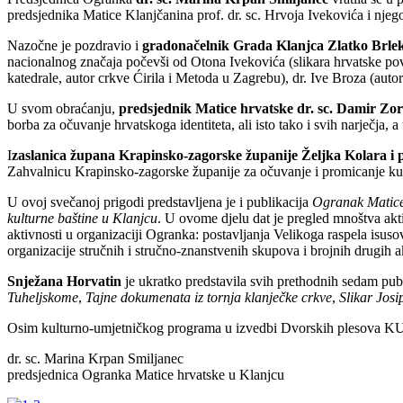
predsjednika Matice Klanjčanina prof. dr. sc. Hrvoja Ivekovića i njego
Nazočne je pozdravio i
gradonačelnik Grada Klanjca Zlatko Brle
nacionalnog značaja počevši od Otona Ivekovića (slikara hrvatske povij
katedrale, autor crkve Ćirila i Metoda u Zagrebu), dr. Ive Broza (au
U svom obraćanju,
predsjednik Matice hrvatske dr. sc. Damir Zor
borba za očuvanje hrvatskoga identiteta, ali isto tako i svih narječja,
I
zaslanica župana Krapinsko-zagorske županije Željka Kolara i 
Zahvalnicu Krapinsko-zagorske županije za očuvanje i promicanje kult
U ovoj svečanoj prigodi predstavljena je i publikacija
Ogranak Matice
kulturne baštine u Klanjcu
. U ovome djelu dat je pregled mnoštva ak
aktivnosti u organizaciji Ogranka: postavljanja Velikoga raspela isus
organizacije stručnih i stručno-znanstvenih skupova i brojnih drugih a
Snježana Horvatin
je ukratko predstavila svih prethodnih sedam publ
Tuheljskome
,
Tajne dokumenata iz tornja klanječke crkve
,
Slikar Jos
Osim kulturno-umjetničkog programa u izvedbi Dvorskih plesova KUD
dr. sc. Marina Krpan Smiljanec
predsjednica Ogranka Matice hrvatske u Klanjcu