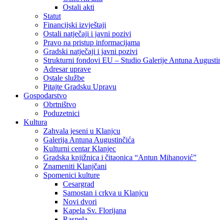
Ostali akti
Statut
Financijski izvještaji
Ostali natječaji i javni pozivi
Pravo na pristup informacijama
Gradski natječaji i javni pozivi
Strukturni fondovi EU – Studio Galerije Antuna Augusti
Adresar uprave
Ostale službe
Pitajte Gradsku Upravu
Gospodarstvo
Obrtništvo
Poduzetnici
Kultura
Zahvala jeseni u Klanjcu
Galerija Antuna Augustinčića
Kulturni centar Klanjec
Gradska knjižnica i čitaonica “Antun Mihanović”
Znameniti Klanjčani
Spomenici kulture
Cesargrad
Samostan i crkva u Klanjcu
Novi dvori
Kapela Sv. Florijana
Raspela