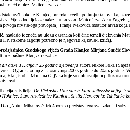
vih riječi o ulozi Matice hrvatske.
k
istaknuvši kako je Klanjec, premda nevelik po broju stanovnika, izuzet
esti čije jedno djelo se nalazi i u prostoru Matice hrvatske u Zagrebu)
tora prvoga hrvatskoga pravopisa), Franje Ivekovića (suautor hrvatskog
ić
, naglasio je značajnu ulogu ogranaka koji čine temelj djelovanja Matic
 a u Hrvatskome zagorju potrebno je njegovati kajkavski izričaj.
predsjednica Gradskoga vijeća Grada Klanjca Mirjana Smičić Slov
urne baštine Klanjca i okolice.
 hrvatske u Klanjcu: 25 godina djelovanja
autora Nikole Filka i Snjež
tivnosti Ogranka od njezina osnivanja 2000. godine do 2025. godine.
Vi
ovca, Klanjčanina Marijana Gajšaka koje su dobrovoljnim prilozima omogu
ktivnosti.
ikacija iz Edicije:
Dr. Vjekoslav Homotarić
,
Stare kajkavske knjige F
ip Hohnjec
,
Stare razglednice Klanjca
i
Silvija Hercigonja: Tuhljanka koja
-a „Antun Mihanović, izložbom su predstavljena sva izdanja i suizd