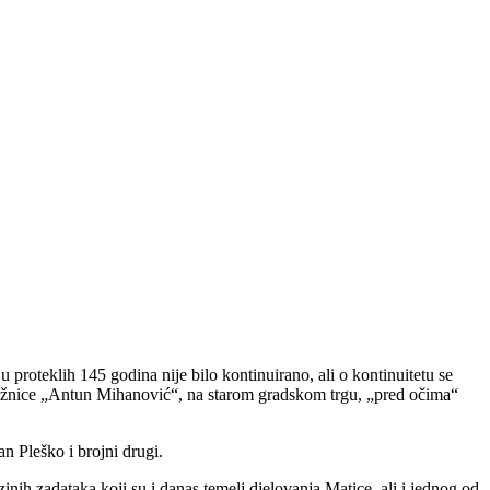
roteklih 145 godina nije bilo kontinuirano, ali o kontinuitetu se
njižnice „Antun Mihanović“, na starom gradskom trgu, „pred očima“
 Pleško i brojni drugi.
inih zadataka koji su i danas temelj djelovanja Matice, ali i jednog od