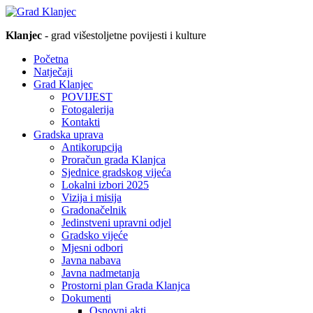
Klanjec
- grad višestoljetne povijesti i kulture
Početna
Natječaji
Grad Klanjec
POVIJEST
Fotogalerija
Kontakti
Gradska uprava
Antikorupcija
Proračun grada Klanjca
Sjednice gradskog vijeća
Lokalni izbori 2025
Vizija i misija
Gradonačelnik
Jedinstveni upravni odjel
Gradsko vijeće
Mjesni odbori
Javna nabava
Javna nadmetanja
Prostorni plan Grada Klanjca
Dokumenti
Osnovni akti