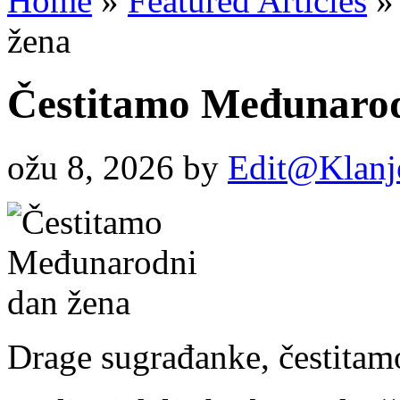
Home
»
Featured Articles
»
žena
Čestitamo Međunarod
ožu 8, 2026
by
Edit@Klanj
Drage sugrađanke, čestita