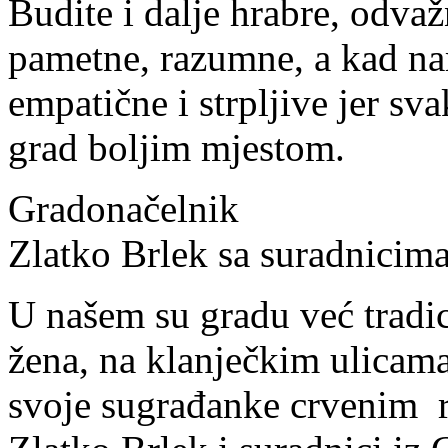
Budite i dalje hrabre, odvaž
pametne, razumne, a kad nam
empatične i strpljive jer sva
grad boljim mjestom.
Gradonačelnik
Zlatko Brlek sa suradnicim
U našem su gradu već tradi
žena, na klanječkim ulicam
svoje sugrađanke crvenim 