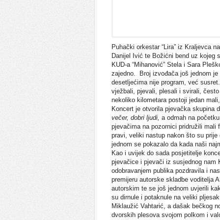
Puhački orkestar “Lira” iz Kraljevca na
Danijel Ivić te Božićni bend uz kojeg s
KUD-a “Mihanović” Stela i Sara Pleško,
zajedno. Broj izvođača još jednom je
desetljećima nije program, već susret. 
vježbali, pjevali, plesali i svirali, če
nekoliko kilometara postoji jedan mali
Koncert je otvorila pjevačka skupin
večer, dobri ljudi,
a odmah na početku 
pjevačima na pozornici pridružili mali 
pravi, veliki nastup nakon što su prij
jednom se pokazalo da kada naši najml
Kao i uvijek do sada posjetitelje konc
pjevačice i pjevači iz susjednog nam K
odobravanjem publika pozdravila i nas
premijeru autorske skladbe voditelja 
autorskim te se još jednom uvjerili k
su dirnule i potaknule na veliki plje
Miklaužić Vahtarić, a dašak bečkog no
dvorskih plesova svojom polkom i valc