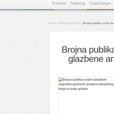
Početna
Natječaji
Grad Klanjec
Home
»
Featured Articles
»
Brojna publika svojim do
Brojna publik
glazbene am