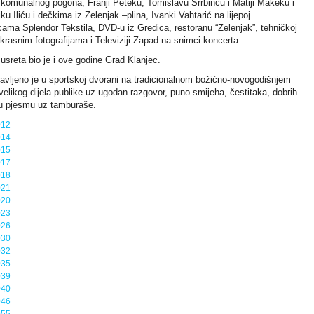
 komunalnog pogona, Franji Peteku, Tomislavu Srrbincu i Matiji Makeku i
 Iliću i dečkima iz Zelenjak –plina, Ivanki Vahtarić na lijepoj
icama Splendor Tekstila, DVD-u iz Gredica, restoranu “Zelenjak”, tehničkoj
krasnim fotografijama i Televiziji Zapad na snimci koncerta.
usreta bio je i ove godine Grad Klanjec.
vljeno je u sportskoj dvorani na tradicionalnom božićno-novogodišnjem
elikog dijela publike uz ugodan razgovor, puno smijeha, čestitaka, dobrih
ku pjesmu uz tamburaše.