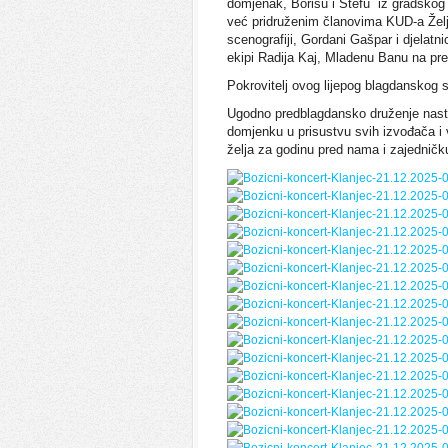
domjenak, Borisu i Štefu iz gradskog
već pridruženim članovima KUD-a Željku
scenografiji, Gordani Gašpar i djelatn
ekipi Radija Kaj, Mladenu Banu na pre
Pokrovitelj ovog lijepog blagdanskog s
Ugodno predblagdansko druženje nasta
domjenku u prisustvu svih izvođača i v
želja za godinu pred nama i zajednič