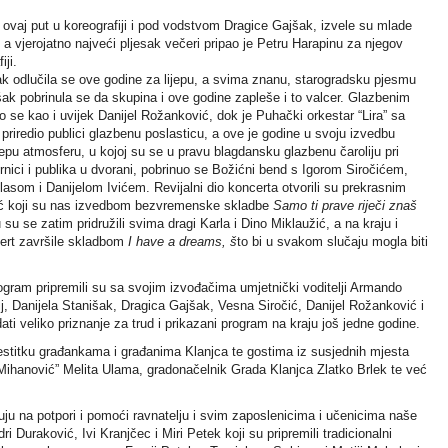
 ovaj put u koreografiji i pod vodstvom Dragice Gajšak, izvele su mlade
a vjerojatno najveći pljesak večeri pripao je Petru Harapinu za njegov
iji.
k odlučila se ove godine za lijepu, a svima znanu, starogradsku pjesmu
ak pobrinula se da skupina i ove godine zapleše i to valcer. Glazbenim
e kao i uvijek Danijel Rožanković, dok je Puhački orkestar “Lira” sa
priredio publici glazbenu poslasticu, a ove je godine u svoju izvedbu
lijepu atmosferu, u kojoj su se u pravu blagdansku glazbenu čaroliju pri
ornici i publika u dvorani, pobrinuo se Božićni bend s Igorom Siročićem,
om i Danijelom Ivićem. Revijalni dio koncerta otvorili su prekrasnim
čić koji su nas izvedbom bezvremenske skladbe
Samo ti prave riječi znaš
u se zatim pridružili svima dragi Karla i Dino Miklaužić, a na kraju i
ert završile skladbom
I have a dreams, š
to bi u svakom slučaju mogla biti
rogram pripremili su sa svojim izvođačima umjetnički voditelji Armando
j, Danijela Stanišak, Dragica Gajšak, Vesna Siročić, Danijel Rožanković i
ati veliko priznanje za trud i prikazani program na kraju još jedne godine.
estitku građankama i građanima Klanjca te gostima iz susjednih mjesta
Mihanović” Melita Ulama, gradonačelnik Grada Klanjca Zlatko Brlek te već
uju na potpori i pomoći ravnatelju i svim zaposlenicima i učenicima naše
i Duraković, Ivi Kranjčec i Miri Petek koji su pripremili tradicionalni