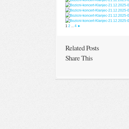
1
2
...
4
►
Related Posts
Share This