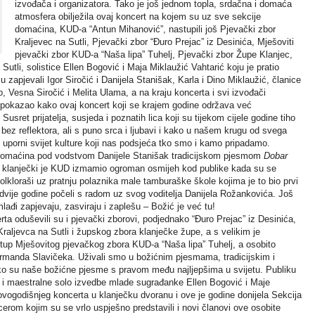
izvođača i organizatora. Tako je još jednom topla, srdačna i domaća
atmosfera obilježila ovaj koncert na kojem su uz sve sekcije
domaćina, KUD-a “Antun Mihanović”, nastupili još Pjevački zbor
Kraljevec na Sutli, Pjevački zbor “Đuro Prejac” iz Desinića, Mješoviti
pjevački zbor KUD-a “Naša lipa” Tuhelj, Pjevački zbor Župe Klanjec,
 Sutli, solistice Ellen Bogović i Maja Miklaužić Vahtarić koju je pratio
u zapjevali Igor Siročić i Danijela Stanišak, Karla i Dino Miklaužić, članice
 Vesna Siročić i Melita Ulama, a na kraju koncerta i svi izvođači
 pokazao kako ovaj koncert koji se krajem godine održava već
Susret prijatelja, susjeda i poznatih lica koji su tijekom cijele godine tiho
sto bez reflektora, ali s puno srca i ljubavi i kako u našem krugu od svega
, uporni svijet kulture koji nas podsjeća tko smo i kamo pripadamo.
a domaćina pod vodstvom Danijele Stanišak tradicijskom pjesmom
Dobar
klanječki je KUD izmamio ogroman osmijeh kod publike kada su se
folkloraši uz pratnju polaznika male tamburaške škole kojima je to bio prvi
e dvije godine počeli s radom uz svog voditelja Danijela Rožankovića. Još
ađi zapjevaju, zasviraju i zaplešu – Božić je već tu!
erta oduševili su i pjevački zborovi, podjednako “Đuro Prejac” iz Desinića,
raljevca na Sutli i župskog zbora klanječke župe, a s velikim je
tup Mješovitog pjevačkog zbora KUD-a “Naša lipa” Tuhelj, a osobito
Armanda Slavičeka. Uživali smo u božićnim pjesmama, tradicijskim i
ako su naše božićne pjesme s pravom među najljepšima u svijetu. Publiku
sak i maestralne solo izvedbe mlade sugrađanke Ellen Bogović i Maje
vogodišnjeg koncerta u klanječku dvoranu i ove je godine donijela Sekcija
erom kojim su se vrlo uspješno predstavili i novi članovi ove osobite