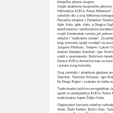
klanječke plesne skupine.
Uvijek atraktivne bunjevačke plesove,
folklorašice KUD-a “Antun Mihanović”, 
solistički dio u ovoj folklornoj koreograf
Pjevačka skupina s Danijelom Staniša
Ajde, Kato, ajde, zlato,
a Dragica Gajš
aranžmanima i tamburašima pozabavio s
svojih četrdesetak svirača još jednom 
uključio i “tradicijske zanate”. Za pre
kraju koncerta spojili izvođači na poz
Josipom Pleškom, Tonijem i Lukom Glas
duetom Danijela Stanišak i Igor Siro
vratili u osamdesete, Božićnom bendu s
članice KUD-a domaćina koje su konc
i poruka ovog koncerta.
Ovaj zanimljiv i atraktivan glazbeni p
Slaviček, Tomislav Križanec, Igor Kral
fra Drago Brglez i svakako im treba od
Tradicionalnu božićno-novogodišnju č
uputili su predsjednica KUD-a “Antun 
tradicionalno župan Željko Kolar.
Organizatori koncerta srdačno zahvalj
škole, Štefu Kahlini, Božici Glas, Sandr