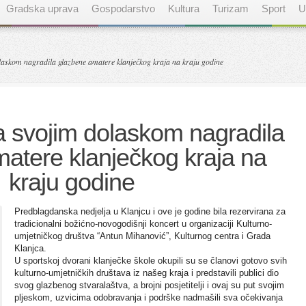
Gradska uprava
Gospodarstvo
Kultura
Turizam
Sport
U
laskom nagradila glazbene amatere klanječkog kraja na kraju godine
a svojim dolaskom nagradila
atere klanječkog kraja na
kraju godine
Predblagdanska nedjelja u Klanjcu i ove je godine bila rezervirana za
tradicionalni božićno-novogodišnji koncert u organizaciji Kulturno-
umjetničkog društva “Antun Mihanović”, Kulturnog centra i Grada
Klanjca.
U sportskoj dvorani klanječke škole okupili su se članovi gotovo svih
kulturno-umjetničkih društava iz našeg kraja i predstavili publici dio
svog glazbenog stvaralaštva, a brojni posjetitelji i ovaj su put svojim
pljeskom, uzvicima odobravanja i podrške nadmašili sva očekivanja