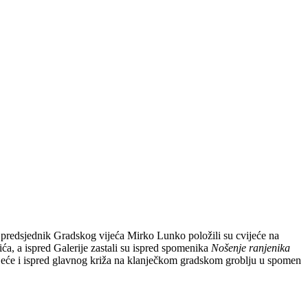
i predsjednik Gradskog vijeća Mirko Lunko položili su cvijeće na
a, a ispred Galerije zastali su ispred spomenika
Nošenje ranjenika
ijeće i ispred glavnog križa na klanječkom gradskom groblju u spomen