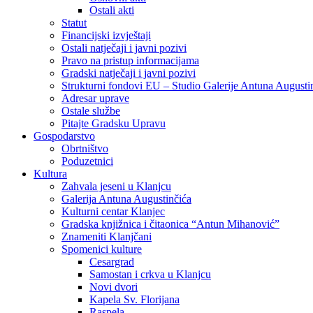
Ostali akti
Statut
Financijski izvještaji
Ostali natječaji i javni pozivi
Pravo na pristup informacijama
Gradski natječaji i javni pozivi
Strukturni fondovi EU – Studio Galerije Antuna Augusti
Adresar uprave
Ostale službe
Pitajte Gradsku Upravu
Gospodarstvo
Obrtništvo
Poduzetnici
Kultura
Zahvala jeseni u Klanjcu
Galerija Antuna Augustinčića
Kulturni centar Klanjec
Gradska knjižnica i čitaonica “Antun Mihanović”
Znameniti Klanjčani
Spomenici kulture
Cesargrad
Samostan i crkva u Klanjcu
Novi dvori
Kapela Sv. Florijana
Raspela