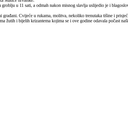
ka Matice hrvatske.
groblju u 11 sati, a odmah nakon misnog slavlja uslijedio je i blagoslov
jni građani. Cvijeće u rukama, molitva, nekoliko trenutaka tišine i pris
ma žutih i bijelih krizantema kojima se i ove godine odavala počast naši