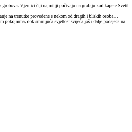
 grobova. Vjernici čiji najmiliji počivaju na groblju kod kapele Svetih
jećanje na trenutke provedene s nekom od dragih i bliskih osoba…
m pokojnima, dok smirujuća svjetlost svijeća još i dalje podsjeća na