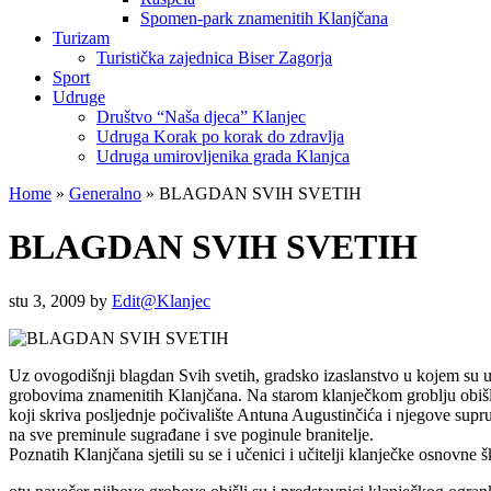
Spomen-park znamenitih Klanjčana
Turizam
Turistička zajednica Biser Zagorja
Sport
Udruge
Društvo “Naša djeca” Klanjec
Udruga Korak po korak do zdravlja
Udruga umirovljenika grada Klanjca
Home
»
Generalno
»
BLAGDAN SVIH SVETIH
BLAGDAN SVIH SVETIH
stu 3, 2009
by
Edit@Klanjec
Uz ovogodišnji blagdan Svih svetih, gradsko izaslanstvo u kojem su u
grobovima znamenitih Klanjčana. Na starom klanječkom groblju obišli
koji skriva posljednje počivalište Antuna Augustinčića i njegove su
na sve preminule sugrađane i sve poginule branitelje.
Poznatih Klanjčana sjetili su se i učenici i učitelji klanječke osnovne šk