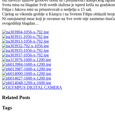
otu navečer njihove grobove obišli su i predstavnici klanječkog ogran
Sveta misa na blagdan Svih svetih služena je ispred križa na gradskom 
Filipa i Jakova misi su prisustvovali u nedjelju u 15 sati.
Cijelog su vikenda groblje u Klanjcu i na Svetom Filipu obilazili bro
Ni ranojutarnji mraz koji je osvanuo na Sve svete nije zasmetao tisuća
ovogodišnji blagdan…
Related Posts
Tags