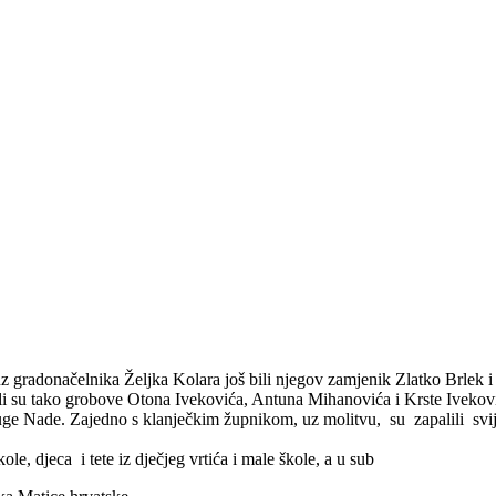
z gradonačelnika Željka Kolara još bili njegov zamjenik Zlatko Brlek 
 su tako grobove Otona Ivekovića, Antuna Mihanovića i Krste Iveković
pruge Nade. Zajedno s klanječkim župnikom, uz molitvu, su zapalili sv
ole, djeca i tete iz dječjeg vrtića i male škole, a u sub