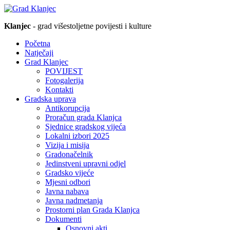
Klanjec
- grad višestoljetne povijesti i kulture
Početna
Natječaji
Grad Klanjec
POVIJEST
Fotogalerija
Kontakti
Gradska uprava
Antikorupcija
Proračun grada Klanjca
Sjednice gradskog vijeća
Lokalni izbori 2025
Vizija i misija
Gradonačelnik
Jedinstveni upravni odjel
Gradsko vijeće
Mjesni odbori
Javna nabava
Javna nadmetanja
Prostorni plan Grada Klanjca
Dokumenti
Osnovni akti