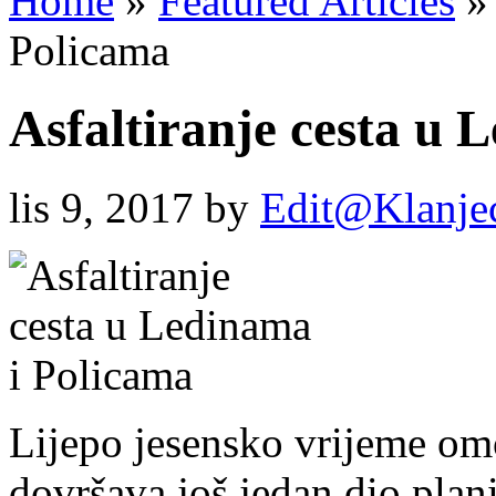
Home
»
Featured Articles
»
Policama
Asfaltiranje cesta u 
lis 9, 2017
by
Edit@Klanje
Lijepo jesensko vrijeme om
dovršava još jedan dio pla