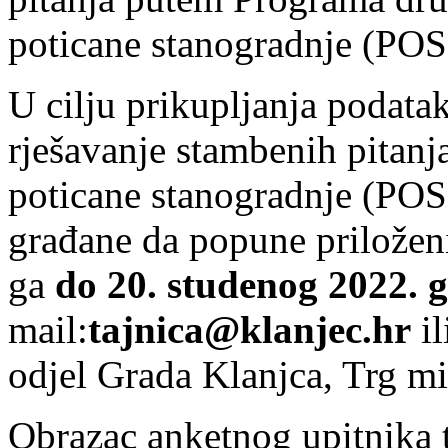
U cilju prikupljanja podatak
rješavanje stambenih pitan
poticane stanogradnje (POS
građane da popune priloženi
ga
do 20. studenog 2022. 
mail:
tajnica@klanjec.hr
il
odjel Grada Klanjca, Trg mi
Obrazac anketnog upitnika 