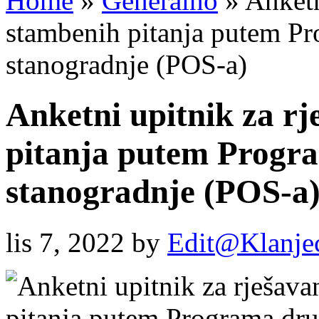
Home
»
Generalno
»
Anketn
stambenih pitanja putem Pr
stanogradnje (POS-a)
Anketni upitnik za r
pitanja putem Progra
stanogradnje (POS-a
lis 7, 2022
by
Edit@Klanje