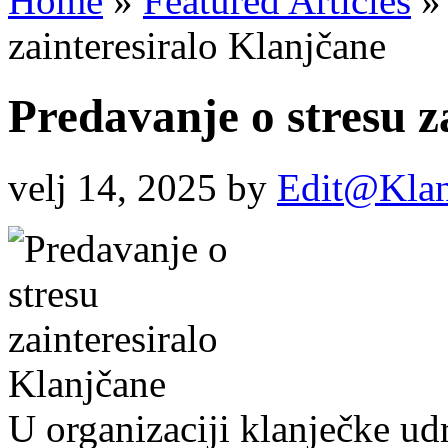
Home
»
Featured Articles
»
zainteresiralo Klanjčane
Predavanje o stresu z
velj 14, 2025
by
Edit@Klan
U organizaciji klanječke u