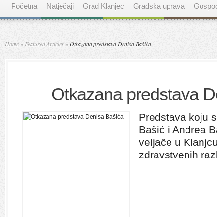
Početna
Natječaji
Grad Klanjec
Gradska uprava
Gospod
Home
»
Featured Articles
»
Otkazana predstava Denisa Bašića
Otkazana predstava D
Predstava koju s
Bašić i Andrea B
veljače u Klanjc
zdravstvenih raz