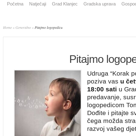
Početna
Natječaji
Grad Klanjec
Gradska uprava
Gospod
Home
»
Generalno
»
Pitajmo logopedicu
Pitajmo logop
Udruga “Korak po
poziva vas
u čet
18:00 sati
u Grad
predavanje, susr
logopedicom Tom
Dođite i pitajte 
čega možda stra
razvoj vašeg dje