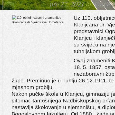
pro 27, 2021
by
Edit@K
Uz 110. obljetni
Klanjčana dr. Vj
predstavnici Og
Klanjcu i klanječk
su svijeću na n
tuheljskom grobl
Ovaj znameniti K
18. 5. 1857. os
nezaboravni župn
župe. Preminuo je u Tuhlju 26.12.1911. 
mjesnom groblju.
Nakon pučke škole u Klanjcu, gimnaziju 
pitomac tamošnjega Nadbiskupskog orfano
nastavlja školovanje u sjemeništu, a diplo
Bogoslovnom fakultetu. Od 1880., kada je