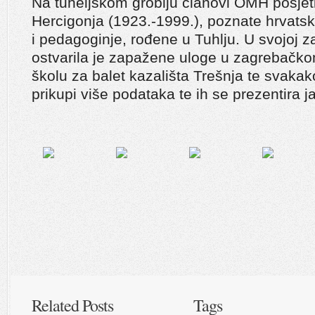
Na tuheljskom groblju članovi OMH posjetili
Hercigonja (1923.-1999.), poznate hrvatsk
i pedagoginje, rođene u Tuhlju. U svojoj za
ostvarila je zapažene uloge u zagrebačkom
školu za balet kazališta Trešnja te svakako
prikupi više podataka te ih se prezentira j
Related Posts
Tags