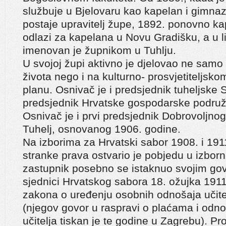
službuje u Bjelovaru kao kapelan i gimnazij
postaje upravitelj župe, 1892. ponovno kap
odlazi za kapelana u Novu Gradišku, a u l
imenovan je župnikom u Tuhlju.
U svojoj župi aktivno je djelovao ne samo
života nego i na kulturno- prosvjetiteljs
planu. Osnivač je i predsjednik tuheljske 
predsjednik Hrvatske gospodarske podružn
Osnivač je i prvi predsjednik Dobrovoljno
Tuhelj, osnovanog 1906. godine.
Na izborima za Hrvatski sabor 1908. i 191
stranke prava ostvario je pobjedu u izbor
zastupnik posebno se istaknuo svojim go
sjednici Hrvatskog sabora 18. ožujka 191
zakona o uređenju osobnih odnošaja učite
(njegov govor u raspravi o plaćama i odn
učitelja tiskan je te godine u Zagrebu). P