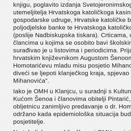
knjigu, poglavito izdanja Svetojeronimsko
utemeljitelja Hrvatskoga katoličkoga kasin
gospodarske udruge, Hrvatske katoličke 
poljodjelske banke te Hrvatskoga katoličk
(poslije Nadbiskupska tiskara). Crticama,
člancima u kojima se osobito bavi školsk
surađivao je u listovima i periodicima. Prij
hrvatskim književnikom Augustom Šenoom 
Homotarićevu mladu misu posjetio Mihanov
diveći se ljepoti klanječkog kraja, spjev
Mihanovića”.
Iako je OMH u Klanjcu, u suradnji s Kultu
Kućom Šenoa i članovima obitelji Pintarić
obljetnicu zanimljivo predavanje o dr. Hom
održano kada epidemiološka situacija bude 
posjetitelje.