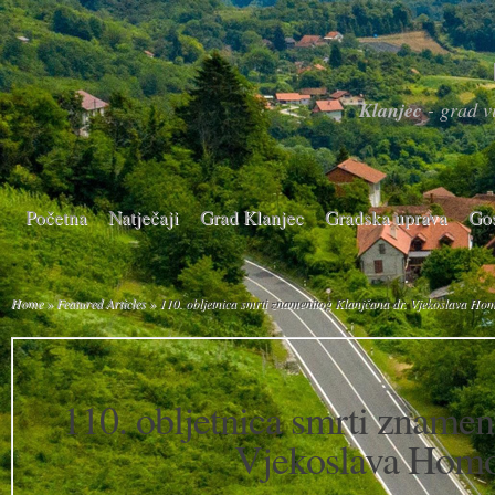
Klanjec
- grad vi
Početna
Natječaji
Grad Klanjec
Gradska uprava
Go
Home
»
Featured Articles
»
110. obljetnica smrti znamenitog Klanjčana dr. Vjekoslava Hom
110. obljetnica smrti znamen
Vjekoslava Homo