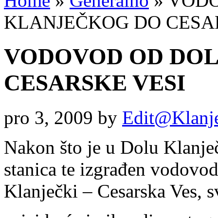
Home
»
Generalno
»
VODO
KLANJEČKOG DO CESA
VODOVOD OD DOL
CESARSKE VESI
pro 3, 2009
by
Edit@Klanj
Nakon što je u Dolu Klanje
stanica te izgrađen vodovod
Klanječki – Cesarska Ves, sv