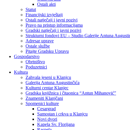
Ostali akti
Statut
Financijski izvještaji
Ostali natječaji i javni pozivi
Pravo na pristup informacijama
Gradski natječaji i javni pozivi
Strukturni fondovi EU – Studio Galerije Antuna Augusti
Adresar uprave
Ostale službe
Pitajte Gradsku Upravu
Gospodarstvo
Obrtništvo
Poduzetnici
Kultura
Zahvala jeseni u Klanjcu
Galerija Antuna Augustinčića
Kulturni centar Klanjec
Gradska knjižnica i čitaonica “Antun Mihanović”
Znameniti Klanjčani
Spomenici kulture
Cesargrad
Samostan i crkva u Klanjcu
Novi dvori
Kapela Sv. Florijana
Raspela