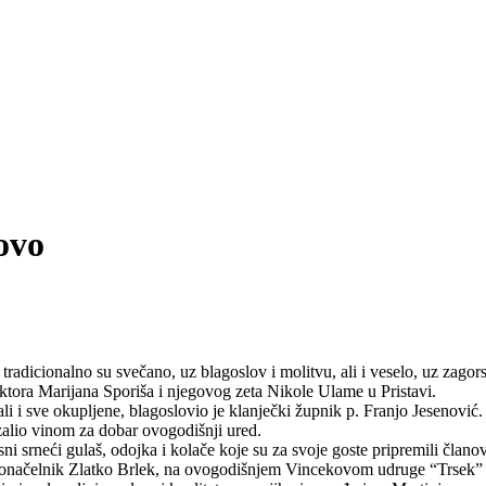
ovo
tradicionalno su svečano, uz blagoslov i molitvu, ali i veselo, uz zagors
ktora Marijana Sporiša i njegovog zeta Nikole Ulame u Pristavi.
i sve okupljene, blagoslovio je klanječki župnik p. Franjo Jesenović. 
alio vinom za dobar ovogodišnji ured.
sni srneći gulaš, odojka i kolače koje su za svoje goste pripremili člano
donačelnik Zlatko Brlek, na ovogodišnjem Vincekovom udruge “Trsek” za