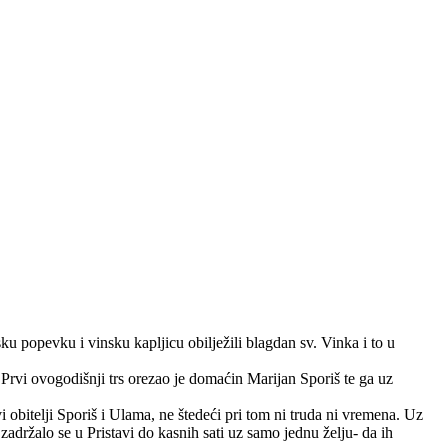
ku popevku i vinsku kapljicu obilježili blagdan sv. Vinka i to u
Prvi ovogodišnji trs orezao je domaćin Marijan Sporiš te ga uz
vi obitelji Sporiš i Ulama, ne štedeći pri tom ni truda ni vremena. Uz
držalo se u Pristavi do kasnih sati uz samo jednu želju- da ih