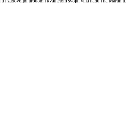
ju i zadovoljni urodom i kvalitetom svojih vina nađu i na Martinju.