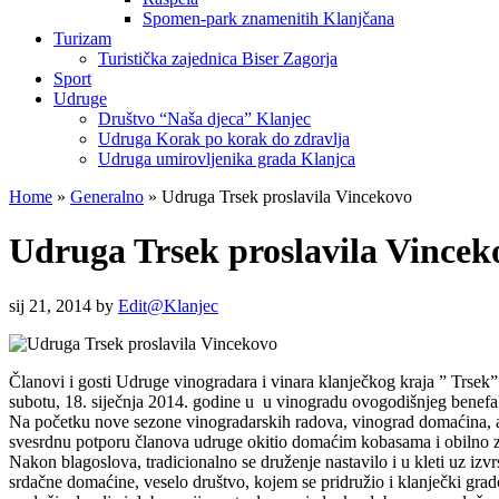
Spomen-park znamenitih Klanjčana
Turizam
Turistička zajednica Biser Zagorja
Sport
Udruge
Društvo “Naša djeca” Klanjec
Udruga Korak po korak do zdravlja
Udruga umirovljenika grada Klanjca
Home
»
Generalno
»
Udruga Trsek proslavila Vincekovo
Udruga Trsek proslavila Vincek
sij 21, 2014
by
Edit@Klanjec
Članovi i gosti Udruge vinogradara i vinara klanječkog kraja ” Trsek” 
subotu, 18. siječnja 2014. godine u u vinogradu ovogodišnjeg benefa
Na početku nove sezone vinogradarskih radova, vinograd domaćina, ali 
svesrdnu potporu članova udruge okitio domaćim kobasama i obilno z
Nakon blagoslova, tradicionalno se druženje nastavilo i u kleti uz izvr
srdačne domaćine, veselo društvo, kojem se pridružio i klanječki gra