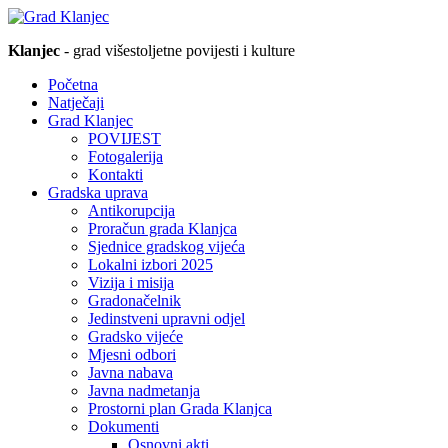
Klanjec
- grad višestoljetne povijesti i kulture
Početna
Natječaji
Grad Klanjec
POVIJEST
Fotogalerija
Kontakti
Gradska uprava
Antikorupcija
Proračun grada Klanjca
Sjednice gradskog vijeća
Lokalni izbori 2025
Vizija i misija
Gradonačelnik
Jedinstveni upravni odjel
Gradsko vijeće
Mjesni odbori
Javna nabava
Javna nadmetanja
Prostorni plan Grada Klanjca
Dokumenti
Osnovni akti