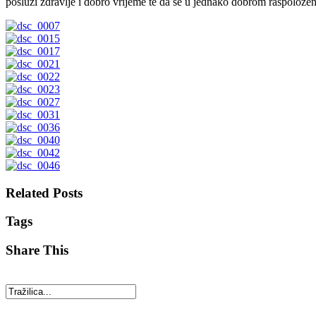
posluži zdravlje i dobro vrijeme te da se u jednako dobrom raspoložen
Related Posts
Tags
Share This