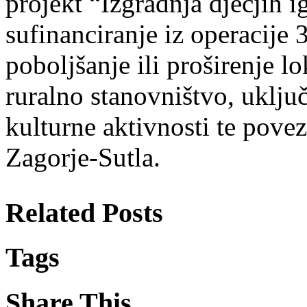
projekt “Izgradnja dječjih ig
sufinanciranje iz operacije 
poboljšanje ili proširenje l
ruralno stanovništvo, uklju
kulturne aktivnosti te pove
Zagorje-Sutla.
Related Posts
Tags
Share This