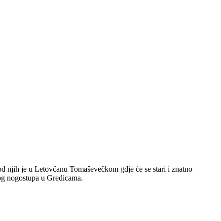
a od njih je u Letovčanu Tomaševečkom gdje će se stari i znatno
đenog nogostupa u Gredicama.