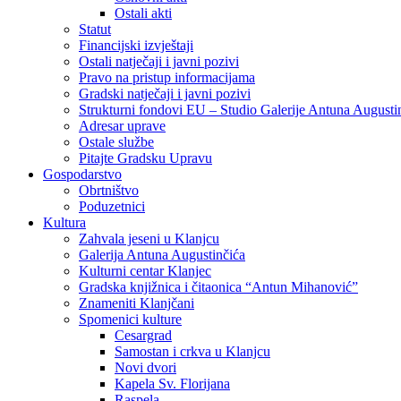
Ostali akti
Statut
Financijski izvještaji
Ostali natječaji i javni pozivi
Pravo na pristup informacijama
Gradski natječaji i javni pozivi
Strukturni fondovi EU – Studio Galerije Antuna Augusti
Adresar uprave
Ostale službe
Pitajte Gradsku Upravu
Gospodarstvo
Obrtništvo
Poduzetnici
Kultura
Zahvala jeseni u Klanjcu
Galerija Antuna Augustinčića
Kulturni centar Klanjec
Gradska knjižnica i čitaonica “Antun Mihanović”
Znameniti Klanjčani
Spomenici kulture
Cesargrad
Samostan i crkva u Klanjcu
Novi dvori
Kapela Sv. Florijana
Raspela