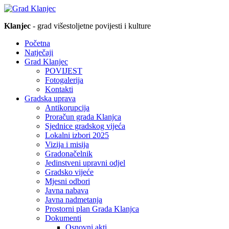
Klanjec
- grad višestoljetne povijesti i kulture
Početna
Natječaji
Grad Klanjec
POVIJEST
Fotogalerija
Kontakti
Gradska uprava
Antikorupcija
Proračun grada Klanjca
Sjednice gradskog vijeća
Lokalni izbori 2025
Vizija i misija
Gradonačelnik
Jedinstveni upravni odjel
Gradsko vijeće
Mjesni odbori
Javna nabava
Javna nadmetanja
Prostorni plan Grada Klanjca
Dokumenti
Osnovni akti