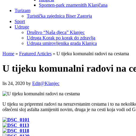
Spomen-park znamenitih Klanjčana
Turizam
Turistička zajednica Biser Zagorja
Sport
Udruge
Društvo “Naša djeca” Klanjec
Udruga Korak po korak do zdravlja
Udruga umirovljenika grada Klanjca
Home
»
Featured Articles
»
U tijeku komunalni radovi na cestama
U tijeku komunalni radovi na c
lis 24, 2020
by
Edit@Klanjec
U tijeku su pripremni radovi na nerazvrstanim cestama i to na nekoliko
oštećeni sloj asfalta zamijeniti novim, druga je na cesti koja vodi od