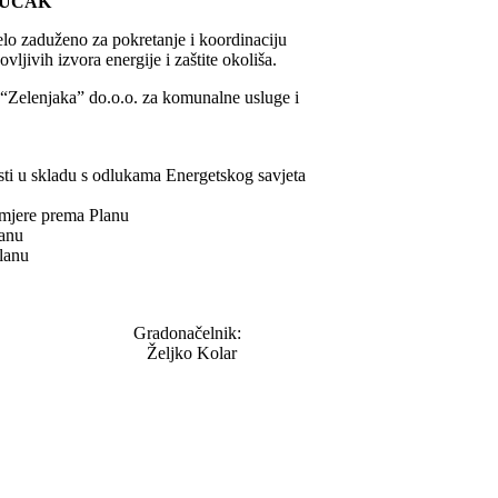
JUČAK
lo zaduženo za pokretanje i koordinaciju
jivih izvora energije i zaštite okoliša.
, “Zelenjaka” do.o.o. za komunalne usluge i
ti u skladu s odlukama Energetskog savjeta
 mjere prema Planu
lanu
lanu
lnik:
olar