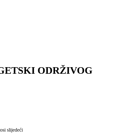
GETSKI ODRŽIVOG
si slijedeći