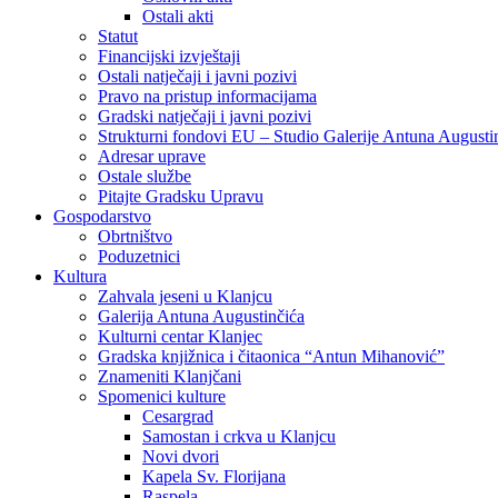
Ostali akti
Statut
Financijski izvještaji
Ostali natječaji i javni pozivi
Pravo na pristup informacijama
Gradski natječaji i javni pozivi
Strukturni fondovi EU – Studio Galerije Antuna Augusti
Adresar uprave
Ostale službe
Pitajte Gradsku Upravu
Gospodarstvo
Obrtništvo
Poduzetnici
Kultura
Zahvala jeseni u Klanjcu
Galerija Antuna Augustinčića
Kulturni centar Klanjec
Gradska knjižnica i čitaonica “Antun Mihanović”
Znameniti Klanjčani
Spomenici kulture
Cesargrad
Samostan i crkva u Klanjcu
Novi dvori
Kapela Sv. Florijana
Raspela