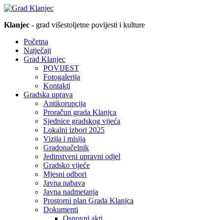
Klanjec
- grad višestoljetne povijesti i kulture
Početna
Natječaji
Grad Klanjec
POVIJEST
Fotogalerija
Kontakti
Gradska uprava
Antikorupcija
Proračun grada Klanjca
Sjednice gradskog vijeća
Lokalni izbori 2025
Vizija i misija
Gradonačelnik
Jedinstveni upravni odjel
Gradsko vijeće
Mjesni odbori
Javna nabava
Javna nadmetanja
Prostorni plan Grada Klanjca
Dokumenti
Osnovni akti