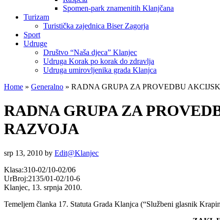
Spomen-park znamenitih Klanjčana
Turizam
Turistička zajednica Biser Zagorja
Sport
Udruge
Društvo “Naša djeca” Klanjec
Udruga Korak po korak do zdravlja
Udruga umirovljenika grada Klanjca
Home
»
Generalno
»
RADNA GRUPA ZA PROVEDBU AKCIJS
RADNA GRUPA ZA PROVED
RAZVOJA
srp 13, 2010
by
Edit@Klanjec
Klasa:310-02/10-02/06
UrBroj:2135/01-02/10-6
Klanjec, 13. srpnja 2010.
Temeljem članka 17. Statuta Grada Klanjca (“Službeni glasnik Krapin