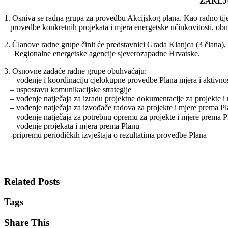
ZAKL
1. Osniva se radna grupa za provedbu Akcijskog plana. Kao radno tije
provedbe konkretnih projekata i mjera energetske učinkovitosti, obnovl
2. Članove radne grupe činit će predstavnici Grada Klanjca (3 člana)
Regionalne energetske agencije sjeverozapadne Hrvatske.
3. Osnovne zadaće radne grupe obuhvaćaju:
– vođenje i koordinaciju cjelokupne provedbe Plana mjera i aktivnos
– uspostavu komunikacijske strategije
– vođenje natječaja za izradu projektne dokumentacije za projekte i
– vođenje natječaja za izvođače radova za projekte i mjere prema P
– vođenje natječaja za potrebnu opremu za projekte i mjere prema P
– vođenje projekata i mjera prema Planu
-pripremu periodičkih izvještaja o rezultatima provedbe Plana
Gradonače
Željko K
Related Posts
Tags
Share This