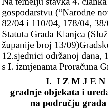
Na temelju stavka 4. član
gospodarstvu (“Narodne nov
82/04 i 110/04, 178/04, 38/
Statuta Grada Klanjca (Slu
županije broj 13/09)Gradsk
12.sjednici održanoj dana, 
s I. izmjenama Proračuna G
I. I Z M J E 
gradnje objekata i uređ
na području grada 