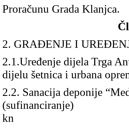
Proračunu Grada Klanjca.
Čl
2. GRAĐENJE I UREĐEN
2.1.Uređenje dijela Trga A
dijelu šetnica i urbana op
2.2. Sanacija deponije “Me
(sufinanci
kn