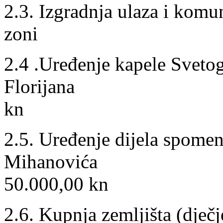
2.3. Izgradnja ulaza i komu
zoni 1.000.
2.4 .Uređenje kapele Sveto
Florij
kn
2.5. Uređenje dijela spome
Mihan
50.000,00 kn
2.6. Kupnja zemljišta (dječje