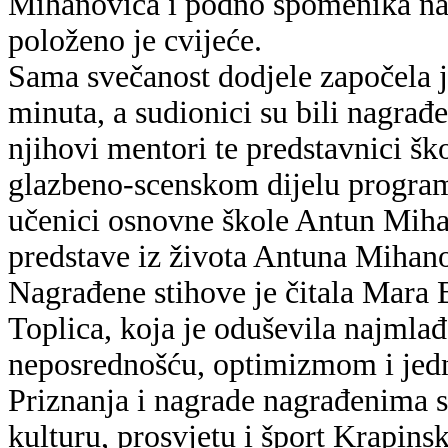
Mihanovića i podno spomenika na
položeno je cvijeće.
Sama svečanost dodjele započela je
minuta, a sudionici su bili nagrađe
njihovi mentori te predstavnici šk
glazbeno-scenskom dijelu progra
učenici osnovne škole Antun Mih
predstave iz života Antuna Mihan
Nagrađene stihove je čitala Mara 
Toplica, koja je oduševila najmlađ
neposrednošću, optimizmom i jed
Priznanja i nagrade nagrađenima s
kulturu, prosvjetu i šport Krapins