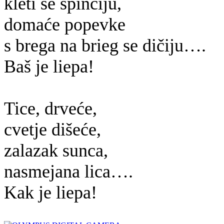
kleti se špinčiju,
domaće popevke
s brega na brieg se dičiju….
Baš je liepa!
Tice, drveće,
cvetje dišeće,
zalazak sunca,
nasmejana lica….
Kak je liepa!