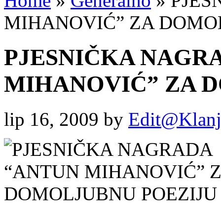
Home
»
Generalno
»
PJES
MIHANOVIĆ” ZA DOMO
PJESNIČKA NAGR
MIHANOVIĆ” ZA 
lip 16, 2009
by
Edit@Klanj