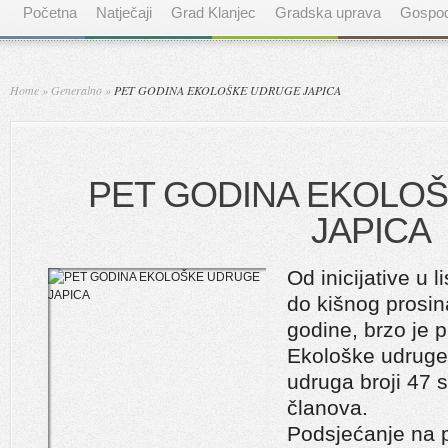
Početna
Natječaji
Grad Klanjec
Gradska uprava
Gospod
Home
»
Generalno
»
PET GODINA EKOLOŠKE UDRUGE JAPICA
PET GODINA EKOLO
JAPICA
Od inicijative u 
do kišnog prosi
godine, brzo je 
Ekološke udruge
udruga broji 47 s
članova.
Podsjećanje na p