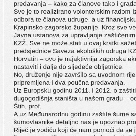
predavanja – kako za članove tako i građ
Sve je to realizirano volonterskim radom 
odbora te članova udruge, a uz financijsk
Krapinsko-zagorske županije. Kroz sve već
Javna ustanova za upravljanje zaštićenim
KZŽ. Sve ne može stati u ovaj kratki saže
predsjednice Saveza ekoloških udruga K
Horvatin – ovo je najaktivnija zagorska e
nastaviti i dalje do sljedeće obljetnice.
No, druženje nije završilo sa uvodnom rij
pripremljena i dva poučna predavanja.
Uz Europsku godinu 2011. i 2012. o zaštiti
dugogodišnja staništa u našem gradu – od
Štih, prof.
A uz Međunarodnu godinu zaštite šume s
šumovlasnike detaljno nas je upoznao prof.
Riječ je vodiču koji će nam pomoći da se 