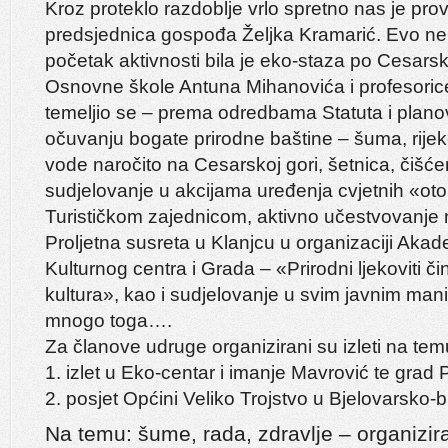
Kroz proteklo razdoblje vrlo spretno nas je prov
predsjednica gospođa Željka Kramarić. Evo nek
početak aktivnosti bila je eko-staza po Cesarsk
Osnovne škole Antuna Mihanovića i profesorice 
temeljio se – prema odredbama Statuta i planov
očuvanju bogate prirodne baštine – šuma, rijeke
vode naročito na Cesarskoj gori, šetnica, čišćen
sudjelovanje u akcijama uređenja cvjetnih «oto
Turističkom zajednicom, aktivno učestvovanje 
Proljetna susreta u Klanjcu u organizaciji Akad
Kulturnog centra i Grada – «Prirodni ljekoviti čini
kultura», kao i sudjelovanje u svim javnim mani
mnogo toga….
Za članove udruge organizirani su izleti na tem
1. izlet u Eko-centar i imanje Mavrović te grad
2. posjet Općini Veliko Trojstvo u Bjelovarsko-b
Na temu: šume, rada, zdravlje – organizira