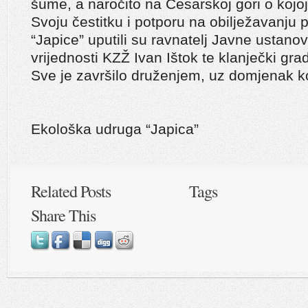
šume, a naročito na Cesarskoj gori o koj
Svoju čestitku i potporu na obilježavanju 
“Japice” uputili su ravnatelj Javne ustano
vrijednosti KZŽ Ivan Ištok te klanječki gr
Sve je završilo druženjem, uz domjenak ko
Ekološka udruga “Japica”
Related Posts
Tags
Share This