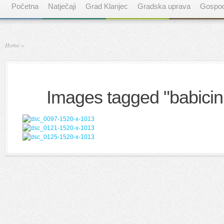
Početna
Natječaji
Grad Klanjec
Gradska uprava
Gospod
Home
»
Images tagged "babicini