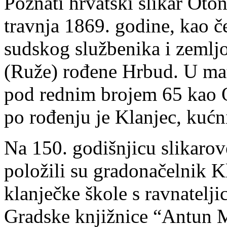
Poznati hrvatski slikar Oto
travnja 1869. godine, kao če
sudskog službenika i zemljo
(Ruže) rođene Hrbud. U mat
pod rednim brojem 65 kao O
po rođenju je Klanjec, kućni
Na 150. godišnjicu slikarov
položili su gradonačelnik K
klanječke škole s ravnatelj
Gradske knjižnice “Antun 