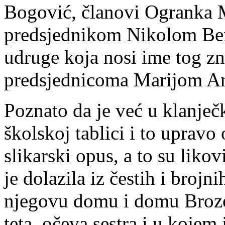
Bogović, članovi Ogranka M
predsjednikom Nikolom Be
udruge koja nosi ime tog z
predsjednicoma Marijom An
Poznato da je već u klanječ
školskoj tablici i to upravo 
slikarski opus, a to su likov
je dolazila iz čestih i brojn
njegovu domu i domu Brozov
teta, očeva sestra i u kojem