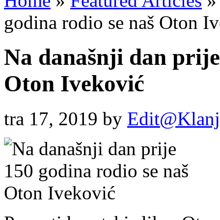
Home
»
Featured Articles
»
godina rodio se naš Oton I
Na današnji dan prije
Oton Iveković
tra 17, 2019
by
Edit@Klanj