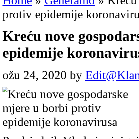
Home
»
Generalno
»
Kreću 
protiv epidemije koronavir
Kreću nove gospodars
epidemije koronaviru
ožu 24, 2020
by
Edit@Klan