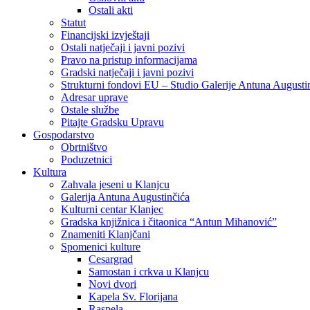
Ostali akti
Statut
Financijski izvještaji
Ostali natječaji i javni pozivi
Pravo na pristup informacijama
Gradski natječaji i javni pozivi
Strukturni fondovi EU – Studio Galerije Antuna Augusti
Adresar uprave
Ostale službe
Pitajte Gradsku Upravu
Gospodarstvo
Obrtništvo
Poduzetnici
Kultura
Zahvala jeseni u Klanjcu
Galerija Antuna Augustinčića
Kulturni centar Klanjec
Gradska knjižnica i čitaonica “Antun Mihanović”
Znameniti Klanjčani
Spomenici kulture
Cesargrad
Samostan i crkva u Klanjcu
Novi dvori
Kapela Sv. Florijana
Raspela