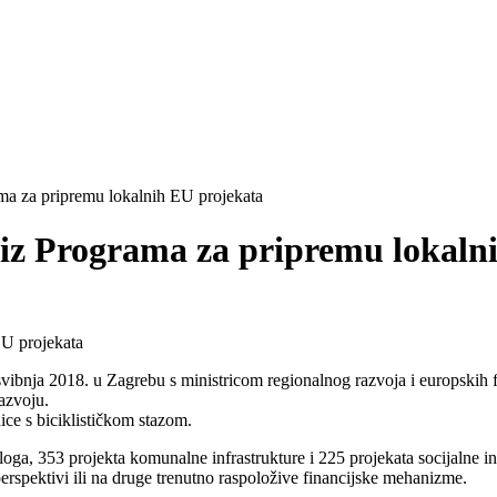
ma za pripremu lokalnih EU projekata
iz Programa za pripremu lokaln
 svibnja 2018. u Zagrebu s ministricom regionalnog razvoja i europski
azvoju.
ce s biciklističkom stazom.
oga, 353 projekta komunalne infrastrukture i 225 projekata socijalne inf
 perspektivi ili na druge trenutno raspoložive financijske mehanizme.