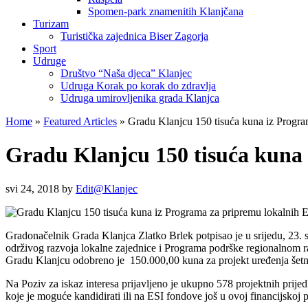
Spomen-park znamenitih Klanjčana
Turizam
Turistička zajednica Biser Zagorja
Sport
Udruge
Društvo “Naša djeca” Klanjec
Udruga Korak po korak do zdravlja
Udruga umirovljenika grada Klanjca
Home
»
Featured Articles
»
Gradu Klanjcu 150 tisuća kuna iz Progra
Gradu Klanjcu 150 tisuća kuna 
svi 24, 2018
by
Edit@Klanjec
Gradonačelnik Grada Klanjca Zlatko Brlek potpisao je u srijedu, 23.
održivog razvoja lokalne zajednice i Programa podrške regionalnom r
Gradu Klanjcu odobreno je 150.000,00 kuna za projekt uređenja šetni
Na Poziv za iskaz interesa prijavljeno je ukupno 578 projektnih prijedl
koje je moguće kandidirati ili na ESI fondove još u ovoj financijskoj