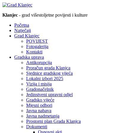
Klanjec
- grad višestoljetne povijesti i kulture
Početna
Natječaji
Grad Klanjec
POVIJEST
Fotogalerija
Kontakti
Gradska uprava
Antikorupcija
Proračun grada Klanjca
Sjednice gradskog vijeća
Lokalni izbori 2025
Vizija i misija
Gradonačelnik
Jedinstveni upravni odjel
Gradsko vijeće
Mjesni odbori
Javna nabava
Javna nadmetanja
Prostorni plan Grada Klanjca
Dokumenti
Osnovni akti