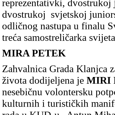
reprezentativki, dvostrukoj 
dvostrukoj svjetskoj junior
odličnog nastupa u finalu S
treća samostreličarka svijeta
MIRA PETEK
Zahvalnica Grada Klanjca z
života dodijeljena je
MIRI
nesebičnu volontersku potpo
kulturnih i turističkih manif
rada u KUD-u „Antun Miha