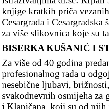
istraživanjima dr.sc. Krpan 
knjige kratkih priča vezanih
Cesargrada i Cesargradska ša
za više slikovnica koje su t
BISERKA KUŠANIĆ I S
Za više od 40 godina preda
profesionalnog rada u odgoji
nesebične ljubavi, brižnosti
svakodnevnih osmijeha za ge
i Klanjčana, koji su od njih 