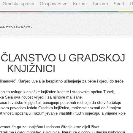
Gradska uprava
Gospodarstvo
Kultura
Turizam
Sport
U
RADSKOJ KNJIŽNICI
 ČLANSTVO U GRADSKOJ
KNJIŽNICI
ihanović” Klanjec uvela je besplatno učlanjenje za bebe i djecu do treće
njca usluge klanječke knjižnice koriste i stanovnici općina Tuhelj,
a Sela ova novost vrijedi i za njihove mališane.
u hrvatske knjige želi ponajprije potaknuti roditelje da što više čitaju
je ovim povodom izdala Gradska knjižnica, može se saznati da čitanjem
ivnost, spoznaju i razumijevanje vlastitih i tuđih osjećaja, a vrijeme koje
premat će ga za uspješno i radosno čitanje kroz cijeli život.
iteljima i djeci mnoštvo slikovnica, literature o odgoju i dječjoj psihologiji,